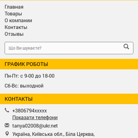
Главная
Товары
О компании
Контакты
Отзывы
ГРАФИК РОБОТЫ
Пн-Пт: с 9-00 до 18-00
Сб-Вс: выходной
КОНТАКТЫ
+3806794xxxxx
Показати телефони
t
any
a02
008
@uk
r.n
et
Україна, Київська обл., Біла Церква,