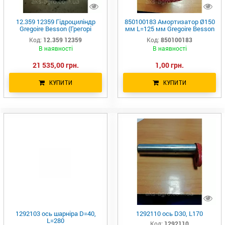
12.359 12359 Гідроциліндр
850100183 Амортизатор Ø150
Gregoire Besson (Грегорі
мм L=125 мм Gregoire Besson
Бесон)
(850 100183увальники Бессон)
Код:
12.359 12359
Код:
850100183
В наявності
В наявності
21 535,00 грн.
1,00 грн.
КУПИТИ
КУПИТИ
1292103 ось шарніра D=40,
1292110 ось D30, L170
L=280
Код:
1292110