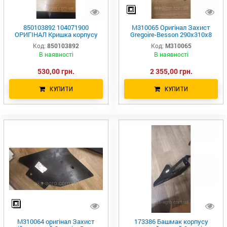
850103892 104071900
M310065 Оригінал Захист
ОРИГІНАЛ Кришка корпусу
Gregoire-Besson 290x310x8
підшипника борони Gregoire
мм. стійки лівий
Код:
850103892
Код:
M310065
Besson T008029-1
В наявності
В наявності
530,00 грн.
2 355,00 грн.
КУПИТИ
КУПИТИ
M310064 оригінал Захист
173386 Башмак корпусу