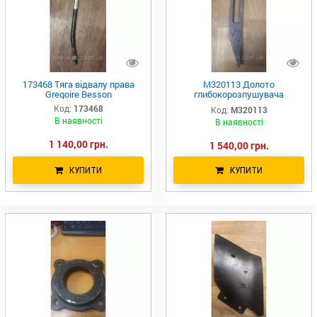
173468 Тяга відвалу права
М320113 Долото
Gregoire Besson
глибокорозпушувача
GREGOIRE BESSON 101.5038.
Код:
173468
Код:
М320113
до техніки Геліос
В наявності
В наявності
1 140,00 грн.
1 540,00 грн.
КУПИТИ
КУПИТИ