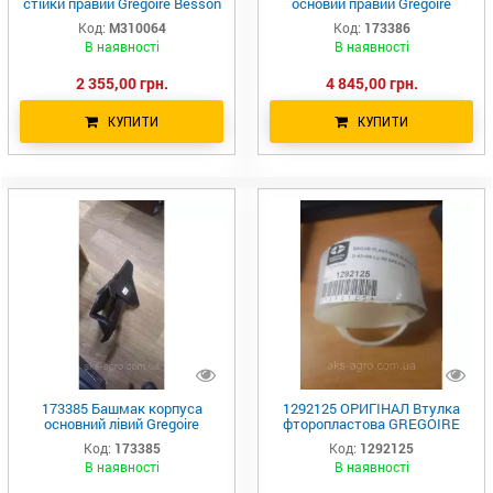
стійки правий Gregoire Besson
основий правий Gregoire
290x310x8 мм по отв. 90 мм
Besson
Код:
M310064
Код:
173386
SSO00114 310064
В наявності
В наявності
2 355,00 грн.
4 845,00 грн.
КУПИТИ
КУПИТИ
173385 Башмак корпуса
1292125 ОРИГІНАЛ Втулка
основний лівий Gregoire
фторопластова GREGOIRE
Besson
BESSON Діам.93Х86
Код:
173385
Код:
1292125
Довж.50ММ
В наявності
В наявності