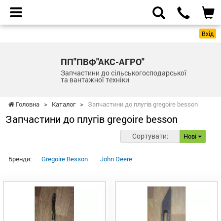
Вхід
ПП"ПВФ"АКС-АГРО"
Запчастини до сільськогосподарської
та вантажної техніки
Головна
>
Каталог
>
Запчастини до плугів gregoire besson
Запчастини до плугів gregoire besson
Сортувати:
Нові
Бренди:
Gregoire Besson
John Deere