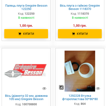
Палець плуга Gregoire Besson
Вісь плуга з гайкою Gregoire
122250
Besson 1118370
Код:
122250
Код:
1118370
В наявності
В наявності
1,00 грн.
1,00 грн.
КУПИТИ
КУПИТИ
Вісь (діаметр 32 мм, довжина
1292228 Втулка
105 мм) Gregoire Besson
фторопластова 93*86*80
100708800
Код:
864
Код:
100708800