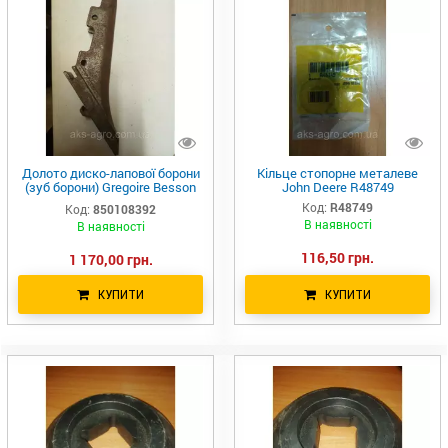
Долото диско-лапової борони
Кільце стопорне металеве
(зуб борони) Gregoire Besson
John Deere R48749
850108392
Код:
R48749
Код:
850108392
В наявності
В наявності
116,50 грн.
1 170,00 грн.
КУПИТИ
КУПИТИ