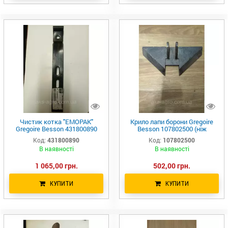
Чистик котка "EMOPAK"
Крило лапи борони Gregoire
Gregoire Besson 431800890
Besson 107802500 (ніж
UA41
культиватора)
Код:
431800890
Код:
107802500
В наявності
В наявності
1 065,00 грн.
502,00 грн.
КУПИТИ
КУПИТИ