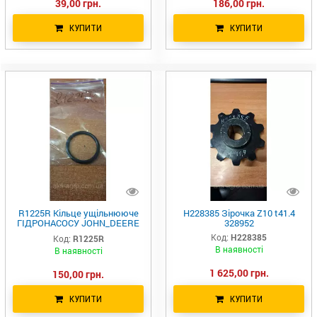
39,00 грн.
186,00 грн.
КУПИТИ
КУПИТИ
R1225R Кільце ущільнююче
H228385 Зірочка Z10 t41.4
ГІДРОНАСОСУ JOHN_DEERE
328952
29,74 x 3,53 mm SKF R63185
Код:
H228385
Код:
R1225R
В наявності
В наявності
1 625,00 грн.
150,00 грн.
КУПИТИ
КУПИТИ