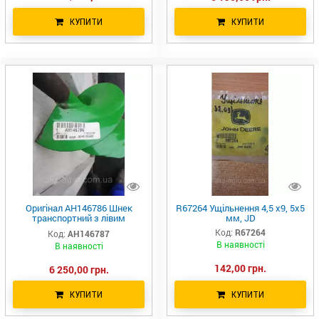
КУПИТИ
КУПИТИ
Оригінал AH146786 Шнек
R67264 Ущільнення 4,5 х9, 5х5
транспортний з лівим
мм, JD
напрямком витка, JD
Код:
R67264
Код:
AH146787
В наявності
В наявності
142,00 грн.
6 250,00 грн.
КУПИТИ
КУПИТИ