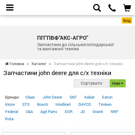
Вхід
ПП"ПВФ"АКС-АГРО"
Запчастини до сільськогосподарської
та вантажної техніки
Головна
>
Каталог
>
Запчастини john deere для с/х техніки
Запчастини john deere для с/х техніки
Сортувати:
Нові
Бренди:
Claas
John Deere
SKF
Kabat
Eaton
Kinze
STS
Bosch
Intellinet
DAYCO
Timken
Federal
C&A
Agri Parts
EGR
JD
Granit
NRF
Rota