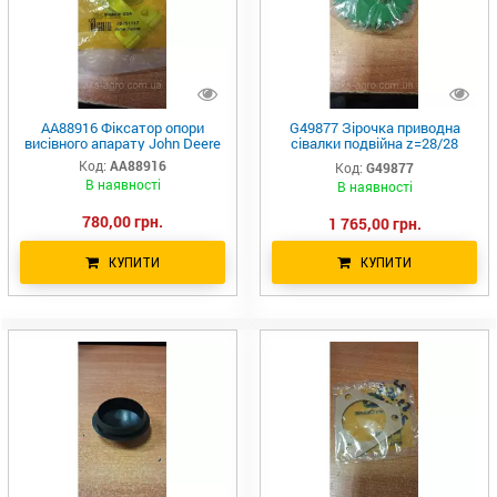
AA88916 Фіксатор опори
G49877 Зірочка приводна
висівного апарату John Deere
сівалки подвійна z=28/28
AA34136 AA49877 JD1780/DB
Код:
AA88916
Код:
G49877
Greenly
В наявності
В наявності
780,00 грн.
1 765,00 грн.
КУПИТИ
КУПИТИ