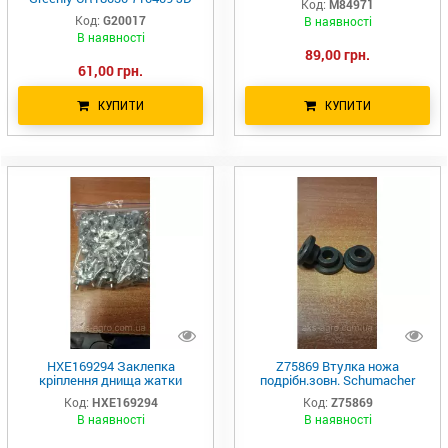
Код:
M84971
AH20017
Код:
G20017
В наявності
В наявності
89,00 грн.
61,00 грн.
КУПИТИ
КУПИТИ
HXE169294 Заклепка
Z75869 Втулка ножа
кріплення днища жатки
подрiбн.зовн. Schumacher
H150109 HXE52669 R113189
320999450 84019619AM
Код:
HXE169294
Код:
Z75869
Z100978
В наявності
В наявності