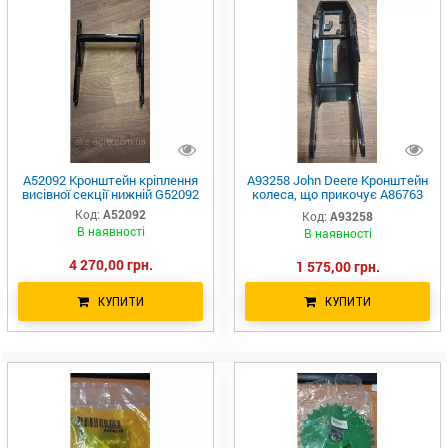
A52092 Кронштейн кріплення
A93258 John Deere Кронштейн
висівної секції нижній G52092
колеса, що прикочує A86763
A61351 A69141 A54705
Код:
A52092
Код:
A93258
В наявності
В наявності
4 270,00 грн.
1 575,00 грн.
КУПИТИ
КУПИТИ