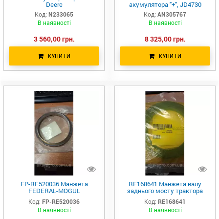
Deere
акумулятора "+", JD4730
Код:
N233065
Код:
AN305767
В наявності
В наявності
3 560,00 грн.
8 325,00 грн.
КУПИТИ
КУПИТИ
FP-RE520036 Манжета
RE168641 Манжета валу
FEDERAL-MOGUL
заднього мосту трактора
123x146,3x10/19 RE22764
R163305 R127247 RE590572
Код:
FP-RE520036
Код:
RE168641
RE504363 AR49650 AR63095
JD8400
В наявності
В наявності
RE14953 RE17352