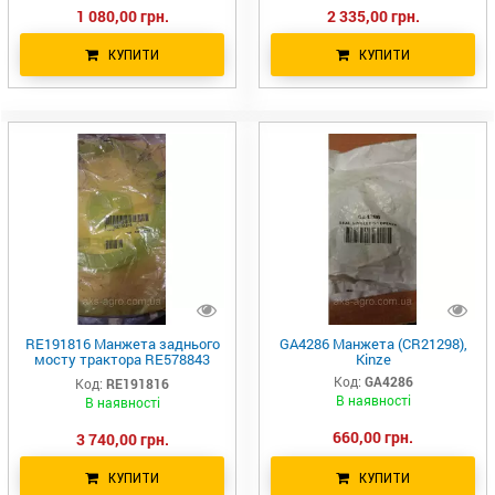
1 080,00 грн.
2 335,00 грн.
КУПИТИ
КУПИТИ
RE191816 Манжета заднього
GA4286 Манжета (CR21298),
мосту трактора RE578843
Kinze
R121331
Код:
GA4286
Код:
RE191816
JD8420/8520/8430/8530
В наявності
В наявності
660,00 грн.
3 740,00 грн.
КУПИТИ
КУПИТИ