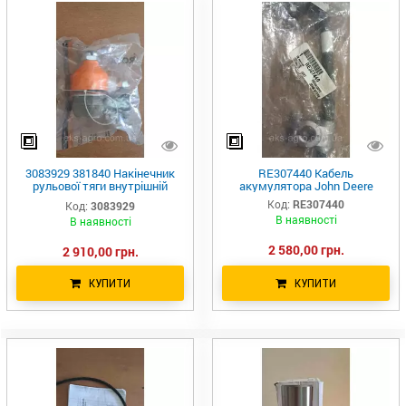
3083929 381840 Накінечник
RE307440 Кабель
рульової тяги внутрішній
акумулятора John Deere
L=92mm Rota AZ62040
Код:
RE307440
Код:
3083929
В наявності
В наявності
2 580,00 грн.
2 910,00 грн.
КУПИТИ
КУПИТИ