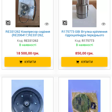
RE331262 Компресор сидіння
R175773 GBI Втулка кріплення
(RE206417,RE331262,
гідроциліндра переднього
RE167425, RE331260,
важеля підвіски R537928 JD
Код:
RE331262
Код:
R175773
RE321361),John Deere
В наявності
В наявності
18 500,00 грн.
850,00 грн.
КУПИТИ
КУПИТИ