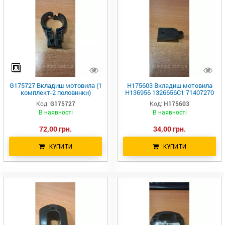
G175727 Вкладиш мотовила (1
H175603 Вкладиш мотовила
комплект-2 половинки)
H136956 1326656C1 71407270
Greenly Machinery H136954
1010-20 JD900/600
Код:
G175727
Код:
H175603
G175727 H175727 9842300
В наявності
В наявності
243736 89842300 1347084C1
72,00 грн.
34,00 грн.
КУПИТИ
КУПИТИ