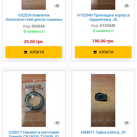
G52024 Ковпачок
H152940 Прокладка корпуса
пилозахистний диска сошника
підшипника, JD
Greenly Machinery d=40 мм JD,
Код:
H152940
Код:
G52024
Kinze
В наявності
В наявності
190,00 грн.
29,00 грн.
КУПИТИ
КУПИТИ
G20017 Манжета маточини
M84971 Гайка-кліпса, JD
Greenly CR18030 710409 JD