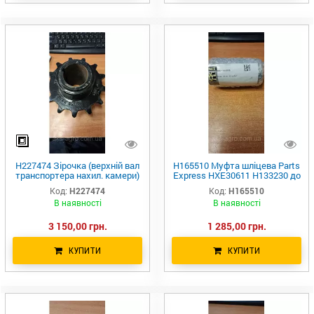
H227474 Зірочка (верхній вал
H165510 Муфта шліцева Parts
транспортера нахил. камери)
Express HXE30611 H133230 до
Бразилія HXE123463
John Deere
Код:
H227474
Код:
H165510
В наявності
В наявності
3 150,00 грн.
1 285,00 грн.
КУПИТИ
КУПИТИ