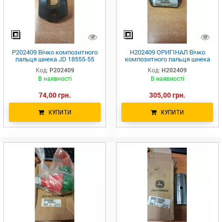
P202409 Вічко композитного
H202409 ОРИГІНАЛ Вічко
пальця шнека JD 18555-55
композитного пальця шнека
H168206 H202409
JD 18555-55 H168206 P202409
Код:
P202409
Код:
H202409
В наявності
В наявності
74,00 грн.
305,00 грн.
КУПИТИ
КУПИТИ