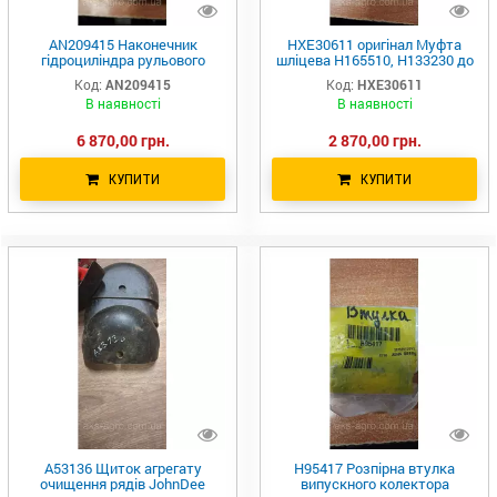
AN209415 Наконечник
HXE30611 оригінал Муфта
гідроциліндра рульового
шліцева H165510, H133230 до
керування John Deere
John Deere
Код:
AN209415
Код:
HXE30611
AN203822 AN203649
В наявності
В наявності
6 870,00 грн.
2 870,00 грн.
КУПИТИ
КУПИТИ
A53136 Щиток агрегату
H95417 Розпірна втулка
очищення рядів JohnDee
випускного колектора