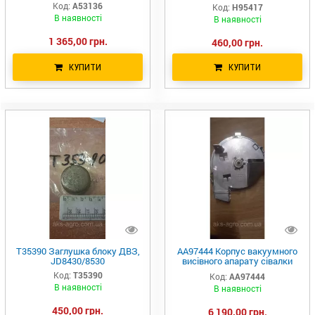
трактора JD
Код:
A53136
Код:
H95417
В наявності
В наявності
1 365,00 грн.
460,00 грн.
КУПИТИ
КУПИТИ
T35390 Заглушка блоку ДВЗ,
AA97444 Корпус вакуумного
JD8430/8530
висівного апарату сівалки
JD1780/DB A51835 JOHN
Код:
T35390
Код:
AA97444
DEERE AA37129
В наявності
В наявності
450,00 грн.
6 190,00 грн.