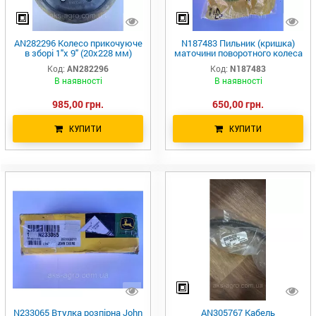
AN282296 Колесо прикочуюче
N187483 Пильник (кришка)
в зборі 1"х 9" (20х228 мм)
маточини поворотного колеса
Greenly Machinery
john Deere
Код:
AN282296
Код:
N187483
В наявності
В наявності
985,00 грн.
650,00 грн.
КУПИТИ
КУПИТИ
N233065 Втулка розпірна John
AN305767 Кабель