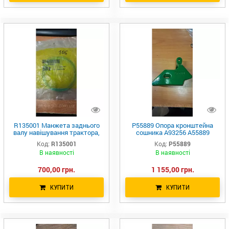
R135001 Манжета заднього
P55889 Опора кронштейна
валу навішування трактора,
сошника A93256 A55889
JD7830/8400/8430/8530
A93256 JD
Код:
R135001
Код:
P55889
В наявності
В наявності
700,00 грн.
1 155,00 грн.
КУПИТИ
КУПИТИ