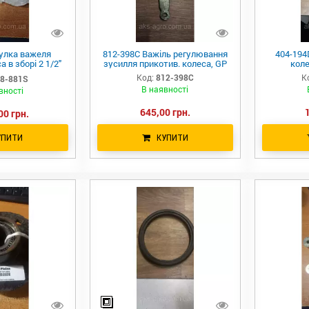
улка важеля
812-398C Важіль регулювання
404-194
 в зборі 2 1/2"
зусилля прикотив. колеса, GP
коле
404-174D+404-
Код:
812-398C
К
8-881S
), GP
В наявності
вності
645,00 грн.
00 грн.
УПИТИ
КУПИТИ