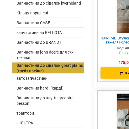
Запчастини до сівалок kverneland
Кільця поршневі
Запчастини CASE
запчастини на BELLOTA
404-174D Втулк
важеля колеса
Запчастини до BRANDT
Код:
40
Запчастини john deere для с/х
В ная
техніки
475,0
Запчастини до сівалок great plains
(грейт плейнз)
К
автозапчастини
Запчастини hardi (харді)
Запчастини до плугів gregoire
besson
трактори
ФІЛЬТРА