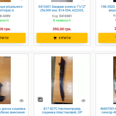
иця різального
5410301 Бандаж колеса 1"x12"
198-292D
лтера) із
25x300 мм, 814-034, A22325,
верх
и 200-002D,
GD1085, 17631, F06120181,
К
0-039V
Код:
5410301
00/NTA3510
7074.2, 707727674
вності
В наявності
00 грн.
350,00 грн.
УПИТИ
КУПИТИ
к диска сошника
817-827C Насіннєпровід
46697001
рубкою внесення
сошника пластиковий, GP
сенсор 4
 YP1625/YP40
YP1625
Great Pla