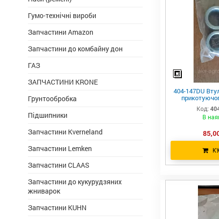
Гумо-технічні вироби
Запчастини Amazon
Запчастини до комбайну дон
ГАЗ
ЗАПЧАСТИНИ KRONE
404-147DU Вту
прикотуючог
Грунтообробка
PD8
Код:
40
Підшипники
В ная
Запчастини Kverneland
85,00
Запчастини Lemken
К
Запчастини CLAAS
Запчастини до кукурудзяних
жниварок
Запчастини KUHN