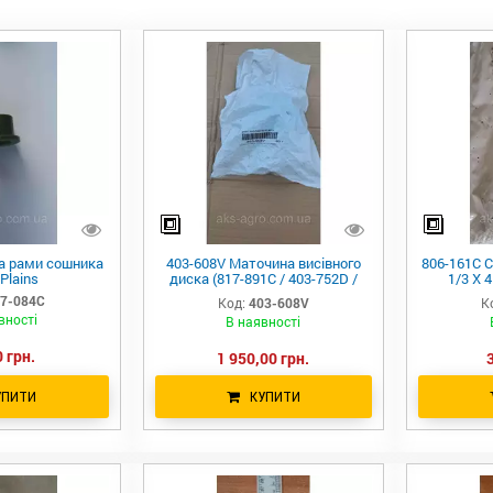
а рами сошника
403-608V Маточина висівного
806-161C С
Plains
диска (817-891C / 403-752D /
1/3 X 
403-562V), Great Plains
культив
7-084C
Код:
403-608V
К
вності
В наявності
 грн.
1 950,00 грн.
УПИТИ
КУПИТИ