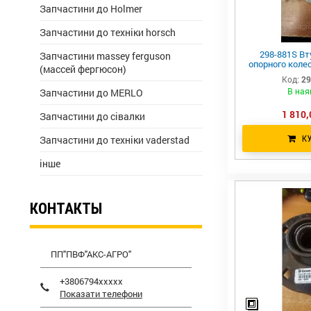
Запчастини до Holmer
Запчастини до техніки horsch
298-881S Вт
Запчастини massey ferguson
опорного колеса
(массей фергюсон)
(2x816-686C+
Код:
29
214D
В ная
Запчастини до MERLO
1 810,
Запчастини до сівалки
Запчастини до техніки vaderstad
К
інше
КОНТАКТЫ
ПП"ПВФ"АКС-АГРО"
+3806794xxxxx
Показати телефони