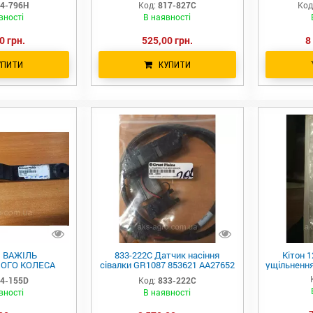
4-796H
Код:
817-827C
Код
AA87
вності
В наявності
0 грн.
525,00 грн.
8
УПИТИ
КУПИТИ
D ВАЖІЛЬ
833-222C Датчик насіння
Кітон 1
ОГО КОЛЕСА
сівалки GR1087 853621 AA27652
ущільнення
EAT PLAINS
AA58293 JD, Kinze, GP
4-155D
Код:
833-222C
/YP1625
вності
В наявності