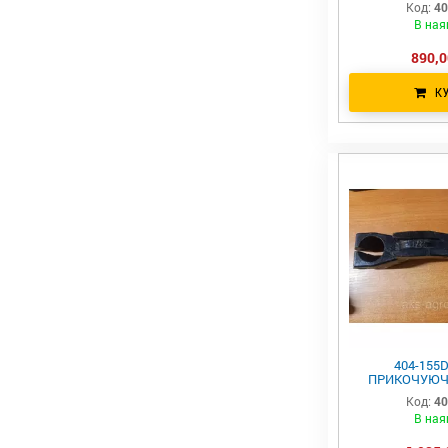
Код:
40
В ная
890,0
К
404-155
ПРИКОЧУЮЧ
СІВАЛКИ GR
Код:
40
PD8070
В ная