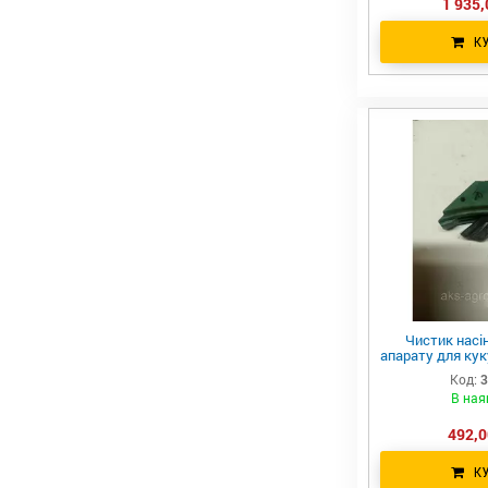
1 935,
К
Чистик насін
апарату для кук
GP | 
Код:
3
В ная
492,0
К