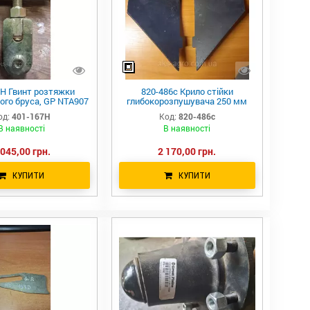
7H Гвинт розтяжки
820-486c Крило стійки
ого бруса, GP NTA907
глибокорозпушувача 250 мм
Great Plains
Simba Great Plains P10392
од:
401-167H
Код:
820-486c
S.22772 A150342800
В наявності
В наявності
 045,00 грн.
2 170,00 грн.
КУПИТИ
КУПИТИ