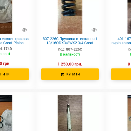
а ексцентрикова
807-226C Пружина стискання 1
401-16
 Great Plains
13/16ODX3/8WX2 3/4 Great
вирівнююч
Plains
4-174D
Код:
807-226C
К
вності
В наявності
0 грн.
1 250,00 грн.
9
УПИТИ
КУПИТИ