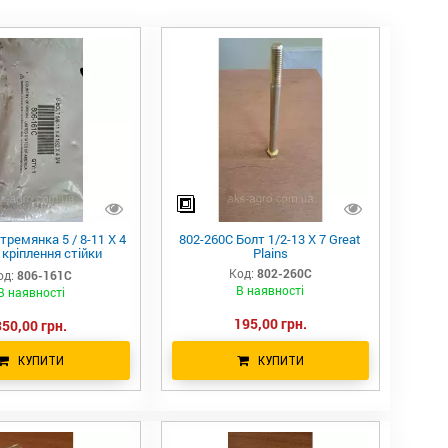
тремянка 5 / 8-11 X 4
802-260C Болт 1/2-13 X 7 Great
4 кріплення стійки
Plains
атора Great Plains
Код:
802-260C
од:
806-161C
В наявності
В наявності
195,00 грн.
350,00 грн.
КУПИТИ
КУПИТИ