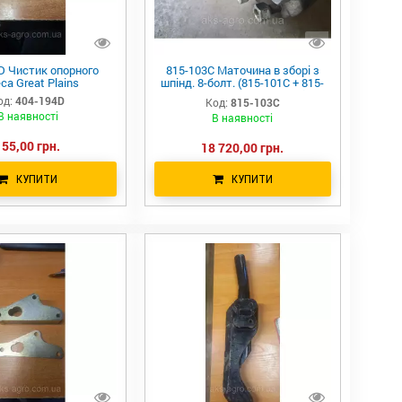
D Чистик опорного
815-103C Маточина в зборі з
са Great Plains
шпінд. 8-болт. (815-101C + 815-
099C, 196-299D) Great Plains
од:
404-194D
Код:
815-103C
В наявності
В наявності
155,00 грн.
18 720,00 грн.
КУПИТИ
КУПИТИ