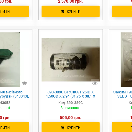
00 грн.
2 570,00 грн.
УПИТИ
КУПИТИ
ня висівного
890-389C ВТУЛКА 1.25ID X
Зажим 198
урудзи (343040),
1.50OD X 2.94 (31.75 X 38.1 X
SEED TU
343052
74.68 ММ) GREAT PLAINS
кріплення
43052
Код:
890-389C
К
хо
вності
В наявності
0 грн.
505,00 грн.
УПИТИ
КУПИТИ