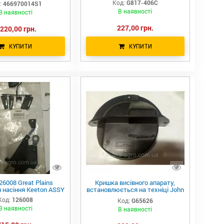
Код:
G817-406C
:
466970014S1
244, GP PD8070
В наявності
В наявності
227,00 грн.
 220,00 грн.
КУПИТИ
КУПИТИ
26008 Great Plains
Кришка висівного апарату,
 насіння Keeton ASSY
встановлюється на техніці John
Deere, Kinze, G65626
Код:
126008
Код:
G65626
В наявності
В наявності