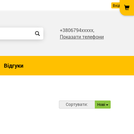
Вхід
+3806794xxxxx,
Показати телефони
Відгуки
Сортувати:
Нові