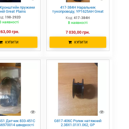
 Кронштейн пружини
417-384H Наральник
ній Great Plains
тукопроводу, YP1625AH Great
Plains
од:
198-292D
Код:
417-384H
В наявності
В наявності
263,00 грн.
7 030,00 грн.
КУПИТИ
КУПИТИ
4S1 Датчик 833-451C
G817-406C Ролик натяжний
66970014 швидкості
2.38X1.01X1.062, GP
ins 833-451с AA47936,