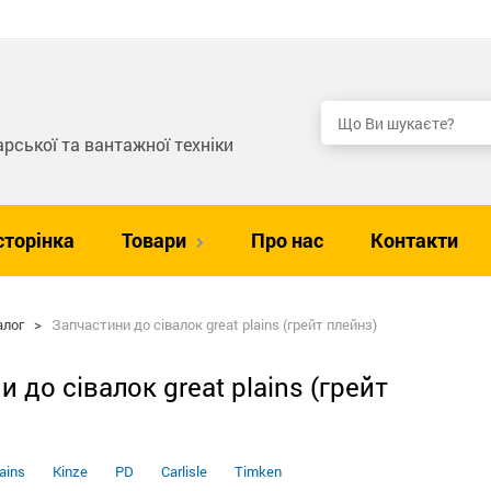
рської та вантажної техніки
сторінка
Товари
Про нас
Контакти
алог
>
Запчастини до сівалок great plains (грейт плейнз)
 до сівалок great plains (грейт
ains
Kinze
PD
Carlisle
Timken