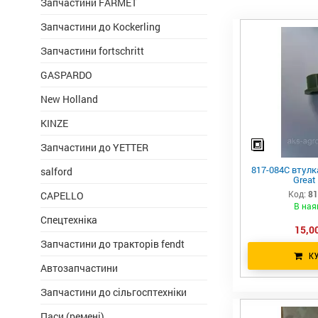
Запчастини FARMET
Запчастини до Kockerling
Запчастини fortschritt
GASPARDO
New Holland
KINZE
Запчастини до YETTER
817-084C втулк
salford
Great 
Код:
81
CAPELLO
В ная
Спецтехніка
15,00
Запчастини до тракторів fendt
К
Автозапчастини
Запчастини до сільгосптехніки
Паси (ремені)