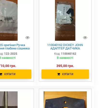
2S оригінал Ручка
110040162 DICKEY JOHN
ння глибини сошника
АДАПТЕР ДАТЧИКА
Great Plains
ШВИДКОСТІ, монтажний
од:
122-202S
Код:
110040162
комплект
В наявності
В наявності
710,00 грн.
395,00 грн.
КУПИТИ
КУПИТИ