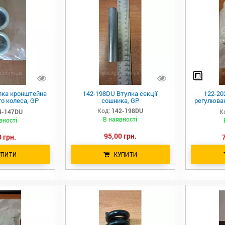
лка кронштейна
142-198DU Втулка секції
122-20
о колеса, GP
сошника, GP
регулюва
070
Код:
142-198DU
4-147DU
К
В наявності
вності
95,00 грн.
 грн.
УПИТИ
КУПИТИ