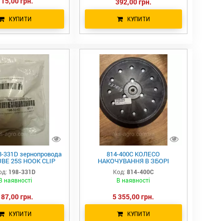
715,00 грн.
392,00 грн.
КУПИТИ
КУПИТИ
-331D зернопровода
814-400C КОЛЕСО
BE 25S HOOK CLIP
НАКОЧУВАННЯ В ЗБОРІ
 Great Plains Spartan
1.25X13.5 814-238С
од:
198-331D
Код:
814-400C
мут 198-331d
В наявності
В наявності
187,00 грн.
5 355,00 грн.
КУПИТИ
КУПИТИ