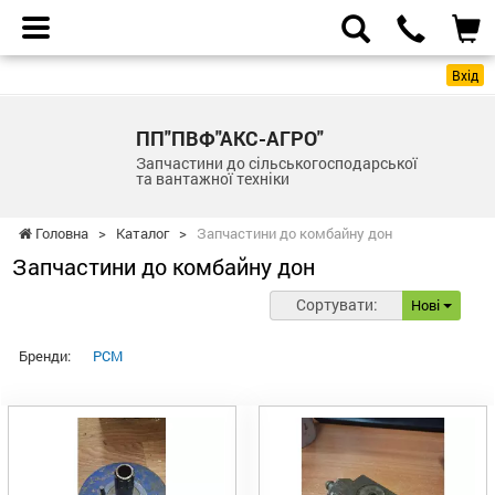
Вхід
ПП"ПВФ"АКС-АГРО"
Запчастини до сільськогосподарської
та вантажної техніки
Головна
>
Каталог
>
Запчастини до комбайну дон
Запчастини до комбайну дон
Сортувати:
Нові
Бренди:
РСМ