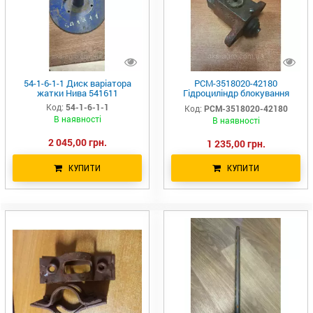
54-1-6-1-1 Диск варіатора
РСМ-3518020-42180
жатки Нива 541611
Гідроциліндр блокування
діапазонів механізму
Код:
54-1-6-1-1
Код:
РСМ-3518020-42180
перемикання передач
В наявності
В наявності
ДОН-1500А/Б 3518020-42180
2 045,00 грн.
1 235,00 грн.
КУПИТИ
КУПИТИ