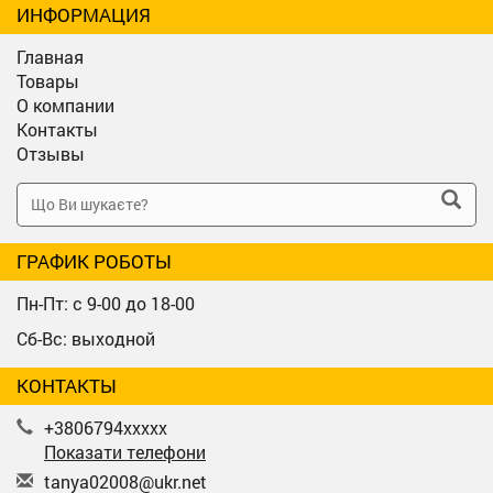
ИНФОРМАЦИЯ
Главная
Товары
О компании
Контакты
Отзывы
ГРАФИК РОБОТЫ
Пн-Пт: с 9-00 до 18-00
Сб-Вс: выходной
КОНТАКТЫ
+3806794xxxxx
Показати телефони
t
any
a02
008
@uk
r.n
et