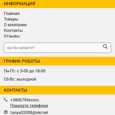
ИНФОРМАЦИЯ
Главная
Товары
О компании
Контакты
Отзывы
ГРАФИК РОБОТЫ
Пн-Пт: с 9-00 до 18-00
Сб-Вс: выходной
КОНТАКТЫ
+3806794xxxxx
Показати телефони
t
any
a02
008
@uk
r.n
et