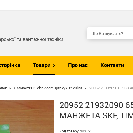
рської та вантажної техніки
сторінка
Товари
Про нас
Контакти
алог
>
Запчастини john deere для с/х техніки
>
20952 21932090 6590S 
20952 21932090 6
МАНЖЕТА SKF, TI
Код товару:
20952