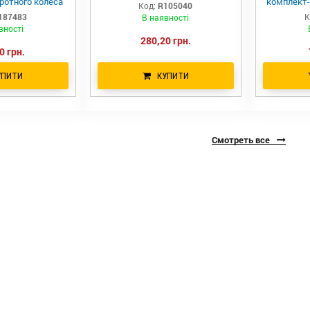
ротного колеса
комплект-
Код:
R105040
Deere
Machine
187483
К
В наявності
H17572
вності
8984
280,20 грн.
0 грн.
УПИТИ
КУПИТИ
Смотреть все