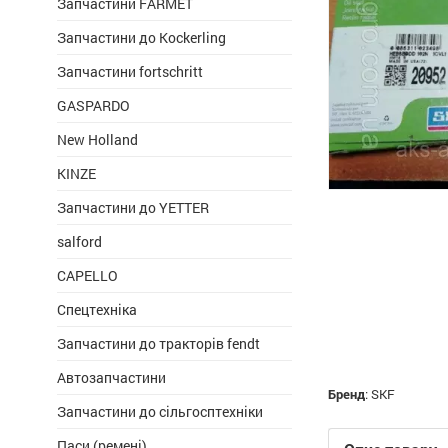
Запчастини FARMET
Запчастини до Kockerling
Запчастини fortschritt
GASPARDO
New Holland
KINZE
Запчастини до YETTER
salford
CAPELLO
Спецтехніка
Запчастини до тракторів fendt
Автозапчастини
Бренд
:
SKF
Запчастини до сільгосптехніки
Паси (ремені)