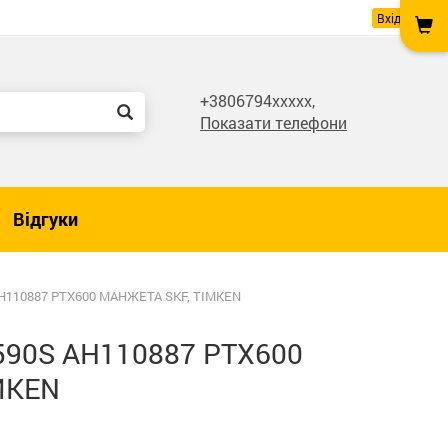
Вхід
+3806794xxxxx,
Показати телефони
Відгуки
AH110887 PTX600 МАНЖЕТА SKF, TIMKEN
590S AH110887 PTX600
MKEN