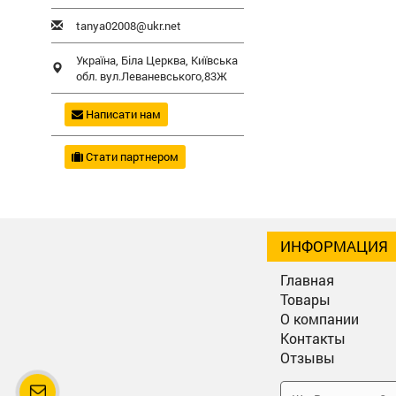
tanya02008@ukr.net
Україна,
Біла Церква
,
Київська
обл.
вул.Леваневського,83Ж
Написати нам
Стати партнером
ИНФОРМАЦИЯ
Главная
Товары
О компании
Контакты
Отзывы