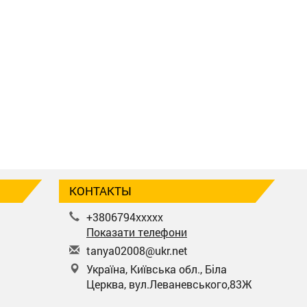
КОНТАКТЫ
+3806794xxxxx
Показати телефони
t
any
a02
008
@uk
r.n
et
Україна, Київська обл., Біла
Церква, вул.Леваневського,83Ж