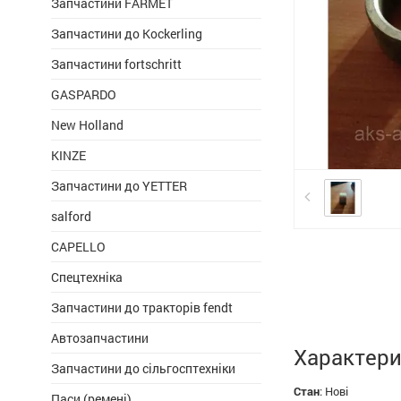
Запчастини FARMET
Запчастини до Kockerling
Запчастини fortschritt
GASPARDO
New Holland
KINZE
Запчастини до YETTER
salford
CAPELLO
Спецтехніка
Запчастини до тракторів fendt
Автозапчастини
Характери
Запчастини до сільгосптехніки
Стан
:
Нові
Паси (ремені)