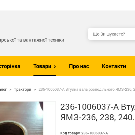
рської та вантажної техніки
сторінка
Товари
Про нас
Контакти
алог
>
трактори
>
236-1006037-А Втулка вала розподільного ЯМЗ-236, 2
236-1006037-А Вту
ЯМЗ-236, 238, 240.
Код товару:
236-1006037-А