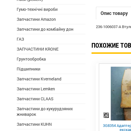
Гумо-технічні вироби
Опис товару
Запчастини Amazon
236-1006037-А Втул
Запчастини до комбайну дон
ГАЗ
ПОХОЖИЕ ТО
ЗАПЧАСТИНИ KRONE
Грунтообробка
Підшипники
Запчастини Kverneland
Запчастини Lemken
Запчастини CLAAS
Запчастини до кукурудзяних
жниварок
Запчастини KUHN
3G8354 Адаптер
екска