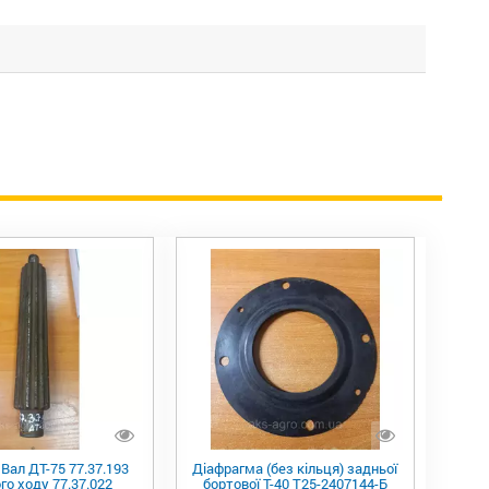
 Вал ДТ-75 77.37.193
Діафрагма (без кільця) задньої
го ходу 77.37.022
бортової Т-40 Т25-2407144-Б