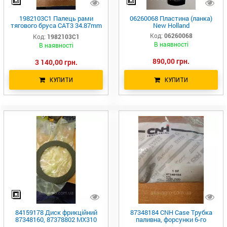
1982103C1 Палець рами
06260068 Пластина (ланка)
тягового бруса CAT3 34.87mm
New Holland
x 140mm, MX, Mag 87773494
Код:
06260068
Код:
1982103C1
В наявності
В наявності
890,00 грн.
3 140,00 грн.
КУПИТИ
КУПИТИ
84159178 Диск фрикційний
87348184 CNH Case Трубка
87348160, 87378802 MX310
паливна, форсунки 6-го
84159176, 87450688 CNH
циліндра 51599724 5446737