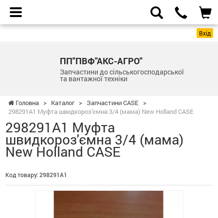
Вхід
ПП"ПВФ"АКС-АГРО"
Запчастини до сільськогосподарської
та вантажної техніки
Головна
>
Каталог
>
Запчастини CASE
>
298291A1 Муфта швидкороз'ємна 3/4 (мама) New Holland CASE
298291A1 Муфта
швидкороз'ємна 3/4 (мама)
New Holland CASE
Код товару:
298291A1