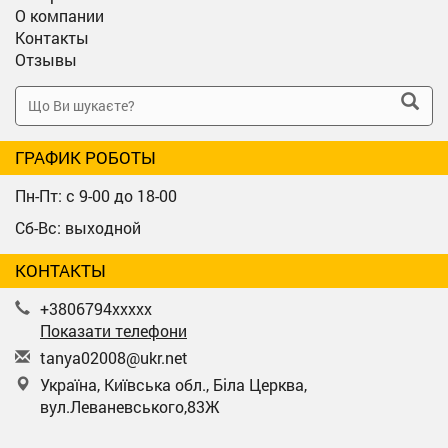
О компании
Контакты
Отзывы
ГРАФИК РОБОТЫ
Пн-Пт: с 9-00 до 18-00
Сб-Вс: выходной
КОНТАКТЫ
+3806794xxxxx
Показати телефони
t
any
a02
008
@uk
r.n
et
Україна, Київська обл., Біла Церква,
вул.Леваневського,83Ж