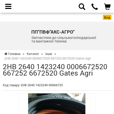
Вхід
ПП"ПВФ"АКС-АГРО"
Запчастини до сільськогосподарської
та вантажної техніки
Головна
>
Каталог
>
інше
>
2HB 2640 1423240 0006672520 667252 6672520 Gates Agri
2HB 2640 1423240 0006672520
667252 6672520 Gates Agri
Код товару:
2HB 2640 1423240 00066725