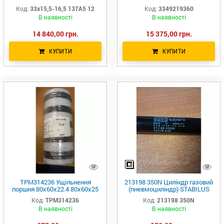
33х15.5-16.5
W42053000 3323030000
Код:
33х15,5-16,5 137A5 12
Код:
3349219360
В наявності
В наявності
14 840,00 грн.
15 375,00 грн.
КУПИТИ
КУПИТИ
TPM314236 Ущільнення
213198 350N Циліндр газовий
поршня 80x60x22.4 80x60x25
(пневмоциліндр) STABILUS
DBM, DAS, L43,MHM,
690мм Газовий амортизатор
Код:
TPM314236
Код:
213198 350N
KGD,KDSB, K18, PSA, TPL
В наявності
В наявності