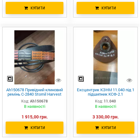
КУПИТИ
КУПИТИ
Ah150678 Привідний клиновий
Ексцентрик КЗНМ 11.040 під 1
ремінь C-2840 Stomil Harvest
підшипник КСФ-2.1
AG18810W 1002892 HC113
КЗНМ11.040
Код:
Ah150678
Код:
11.040
22F2870 80392134 84448591
В наявності
В наявності
1 915,00 грн.
3 330,00 грн.
КУПИТИ
КУПИТИ