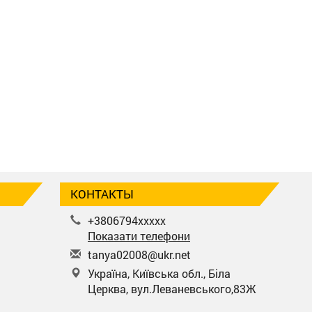
КОНТАКТЫ
+3806794xxxxx
Показати телефони
t
any
a02
008
@uk
r.n
et
Україна, Київська обл., Біла
Церква, вул.Леваневського,83Ж