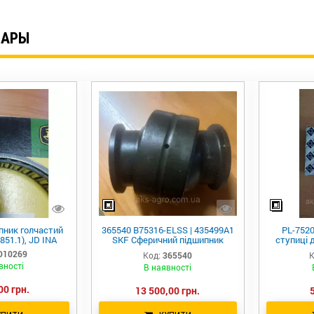
ВАРЫ
пник голчастий
365540 B75316-ELSS | 435499А1
PL-752
51.1), JD INA
SKF Сферичний підшипник
ступиці 
ковзання - шарнірний підшипник
(
D10269
Код:
365540
К
вності
В наявності
00 грн.
13 500,00 грн.