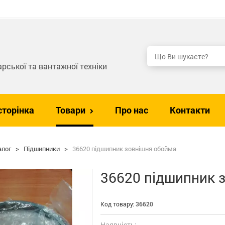
рської та вантажної техніки
сторінка
Товари
Про нас
Контакти
алог
>
Підшипники
>
36620 підшипник зовнішня обойма
36620 підшипник 
Код товару:
36620
Наявність: