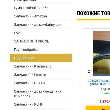
Гумо-технічні вироби
ПОХОЖИЕ ТО
Запчастини Amazon
Запчастини до комбайну дон
ГАЗ
ЗАПЧАСТИНИ KRONE
Грунтообробка
Підшипники
Запчастини Kverneland
Запчастини Lemken
JD10269 підши
Запчастини CLAAS
(DB61883/2018
Код:
J
Запчастини до кукурудзяних
В ная
жниварок
1 270,
Запчастини KUHN