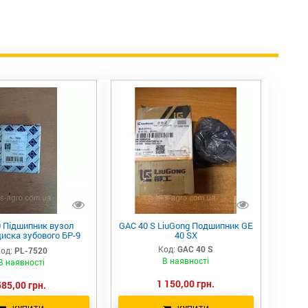
0 Підшипник вузол
GAC 40 S LiuGong Подшипник GE
диска зубового БР-9
40 SX
Z@S) Сербія
Код:
GAC 40 S
од:
PL-7520
В наявності
В наявності
1 150,00 грн.
585,00 грн.