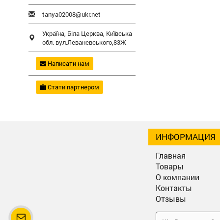
tanya02008@ukr.net
Україна,
Біла Церква
,
Київська
обл.
вул.Леваневського,83Ж
Написати нам
Стати партнером
ИНФОРМАЦИЯ
Главная
Товары
О компании
Контакты
Отзывы