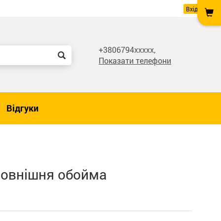
Вхід
+3806794xxxxx,
Показати телефони
Відгуки
зовнішня обойма