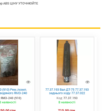
тор ABS ЦІНУ УТОЧНЮЙТЕ
 (910) Рем./комп.
77.37.193 Вал ДТ-75 77.37.193
 водяного ЯМЗ-240
заднього ходу 77.37.022
:
ЯМЗ-240 (910)
Код:
77.37.193
В наявності
В наявності
250,00 грн.
715,00 грн.