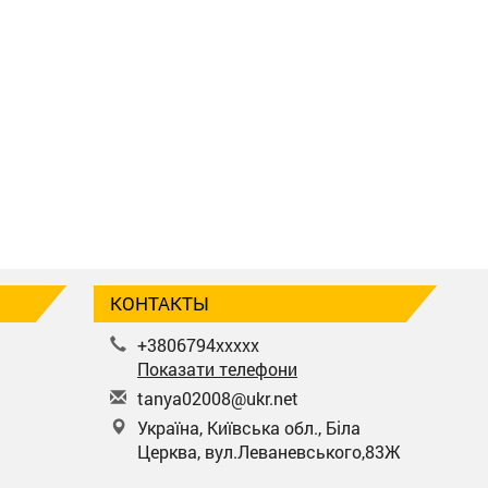
КОНТАКТЫ
+3806794xxxxx
Показати телефони
t
any
a02
008
@uk
r.n
et
Україна, Київська обл., Біла
Церква, вул.Леваневського,83Ж