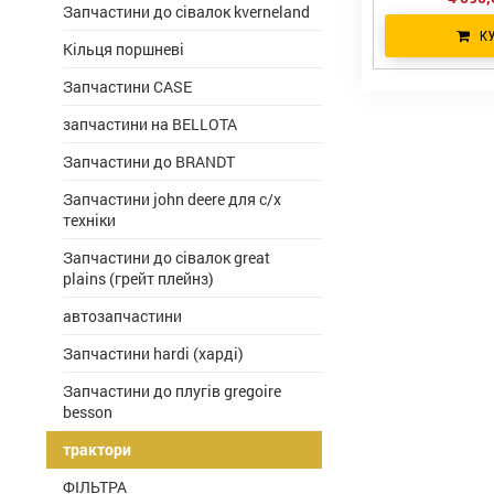
Запчастини до сівалок kverneland
К
Кільця поршневі
Запчастини CASE
запчастини на BELLOTA
Запчастини до BRANDT
Запчастини john deere для с/х
техніки
Запчастини до сівалок great
plains (грейт плейнз)
автозапчастини
Запчастини hardi (харді)
Запчастини до плугів gregoire
besson
трактори
ФІЛЬТРА