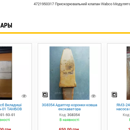
4721950317 Прискорювальний клапан Wabco Модуля
ВАРЫ
1сб Вкладиші
3G8354 Адаптер коронки ковша
ЯМЗ-240
А-01 ТАМБОВ
екскаватора
насоса
.01-93-01
Код:
3G8354
Код
вності
В наявності
00 грн.
650,00 грн.