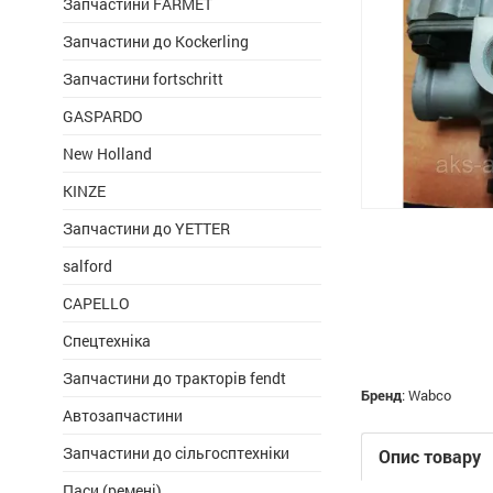
Запчастини FARMET
Запчастини до Kockerling
Запчастини fortschritt
GASPARDO
New Holland
KINZE
Запчастини до YETTER
salford
CAPELLO
Спецтехніка
Запчастини до тракторів fendt
Бренд
:
Wabco
Автозапчастини
Запчастини до сільгосптехніки
Опис товару
Паси (ремені)