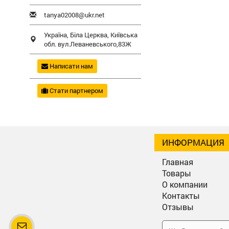
tanya02008@ukr.net
Україна,
Біла Церква
,
Київська
обл.
вул.Леваневського,83Ж
Написати нам
Стати партнером
ИНФОРМАЦИЯ
Главная
Товары
О компании
Контакты
Отзывы