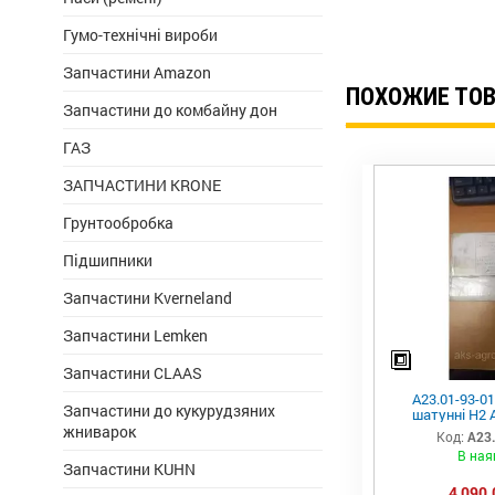
Гумо-технічні вироби
Запчастини Amazon
ПОХОЖИЕ ТО
Запчастини до комбайну дон
ГАЗ
ЗАПЧАСТИНИ KRONE
Грунтообробка
Підшипники
Запчастини Kverneland
Запчастини Lemken
Запчастини CLAAS
А23.01-93-0
Запчастини до кукурудзяних
шатунні Н2 
жниварок
Код:
А23
В ная
Запчастини KUHN
4 090,