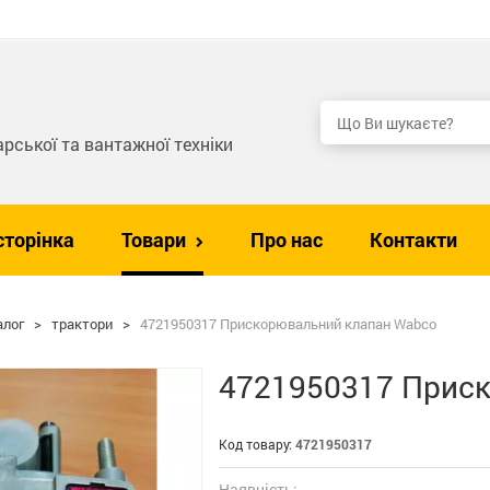
рської та вантажної техніки
сторінка
Товари
Про нас
Контакти
алог
>
трактори
>
4721950317 Прискорювальний клапан Wabco
4721950317 Прис
Код товару:
4721950317
Наявність: