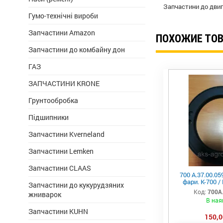
Запчастини до дви
Гумо-технічні вироби
Запчастини Amazon
ПОХОЖИЕ ТО
Запчастини до комбайну дон
ГАЗ
ЗАПЧАСТИНИ KRONE
Грунтообробка
Підшипники
Запчастини Kverneland
Запчастини Lemken
Запчастини CLAAS
700 А.37.00.0
фари. К-700 / 
Запчастини до кукурудзяних
Код:
700А
жниварок
В ная
Запчастини KUHN
150,0