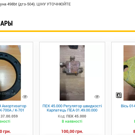
гуна 498bt (дтз-504). ЦІНУ УТОЧНЮЙТЕ
ВАРЫ
59 Амортизатор
ПЕК 45.000 Регулятор швидкості
Вісь 01
К-700А / К-701
Карпатець ПЕА 01.49.00.000
.37.00.059
Код:
ПЕК 45.000
вності
В наявності
0 грн.
100,00 грн.