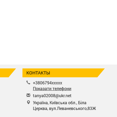
КОНТАКТЫ
+3806794xxxxx
Показати телефони
t
any
a02
008
@uk
r.n
et
Україна, Київська обл., Біла
Церква, вул.Леваневського,83Ж