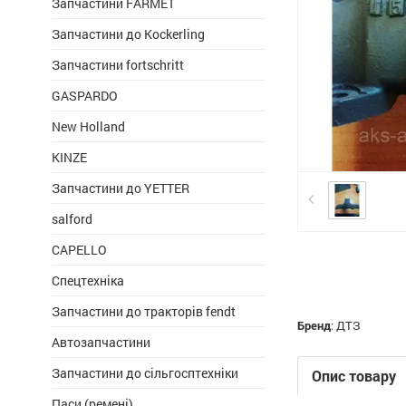
Запчастини FARMET
Запчастини до Kockerling
Запчастини fortschritt
GASPARDO
New Holland
KINZE
Запчастини до YETTER
salford
CAPELLO
Спецтехніка
Запчастини до тракторів fendt
Бренд
:
ДТЗ
Автозапчастини
Запчастини до сільгосптехніки
Опис товару
Паси (ремені)