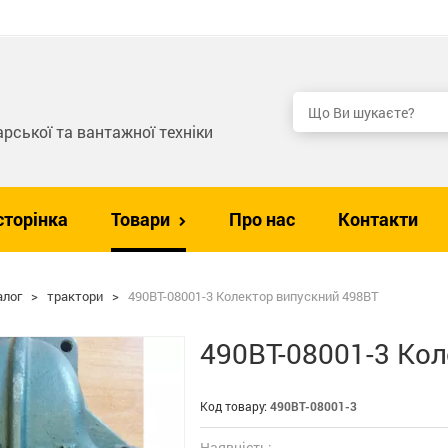
рської та вантажної техніки
сторінка
Товари
Про нас
Контакти
алог
>
трактори
>
490BT-08001-3 Колектор випускний 498ВТ
490BT-08001-3 Ко
Код товару:
490BT-08001-3
Наявність: