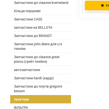
Запчастини до сівалок kverneland
К
Кільця поршневі
Запчастини CASE
запчастини на BELLOTA
Запчастини до BRANDT
Запчастини john deere для с/х
техніки
Запчастини до сівалок great
plains (грейт плейнз)
автозапчастини
Запчастини hardi (харді)
Запчастини до плугів gregoire
besson
трактори
ФІЛЬТРА