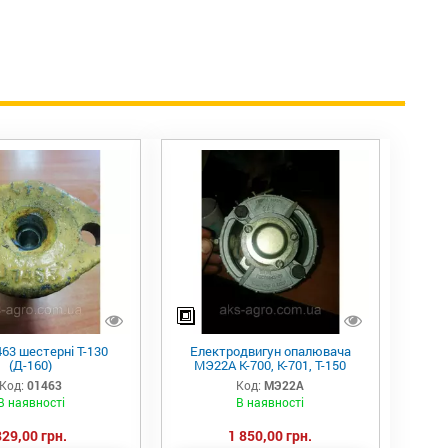
463 шестерні Т-130
Електродвигун опалювача
(Д-160)
МЭ22А К-700, К-701, Т-150
Код:
01463
Код:
МЭ22А
В наявності
В наявності
829,00 грн.
1 850,00 грн.