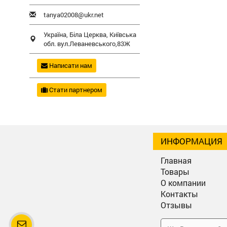
tanya02008@ukr.net
Україна,
Біла Церква
,
Київська
обл.
вул.Леваневського,83Ж
Написати нам
Стати партнером
ИНФОРМАЦИЯ
Главная
Товары
О компании
Контакты
Отзывы