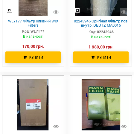
WL7177 Фільтр оливний WIX
02243946 Оригінал Фільтр пов.
Filters
внутр. DEUTZ MA0015
P776696 AZ26007 657564.0
Код:
WL7177
Код:
02243946
46669E LAF1717 PA2836
В наявності
В наявності
657564 DQ0852
170,00 грн.
1 980,00 грн.
КУПИТИ
КУПИТИ