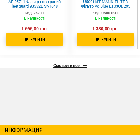
AF 25711 Фільтр повітряний
U5001KIT MANN-FILTER
Fleetguard 93332E SA16481
Фільтр Ad Blue E103UD295
RS5456 84476647 49407
2014774 UF101 1457436033
Код:
25711
Код:
U5001KIT
87408705 367350A1
7421574991 SD70380
В наявності
В наявності
V837079423 4736424
1 665,00 грн.
1 380,00 грн.
КУПИТИ
КУПИТИ
Смотреть все
ИНФОРМАЦИЯ