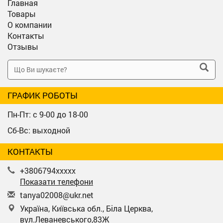
Главная
Товары
О компании
Контакты
Отзывы
ГРАФИК РОБОТЫ
Пн-Пт: с 9-00 до 18-00
Сб-Вс: выходной
КОНТАКТЫ
+3806794xxxxx
Показати телефони
t
any
a02
008
@uk
r.n
et
Україна, Київська обл., Біла Церква,
вул.Леваневського,83Ж