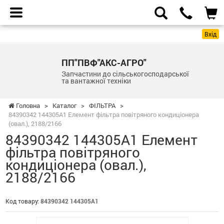
Вхід
ПП"ПВФ"АКС-АГРО"
Запчастини до сільськогосподарської
та вантажної техніки
Головна
>
Каталог
>
ФІЛЬТРА
>
84390342 144305A1 Елемент фільтра повітряного кондиціонера
(овал.), 2188/2166
84390342 144305A1 Елемент
фільтра повітряного
кондиціонера (овал.),
2188/2166
Код товару:
84390342 144305A1