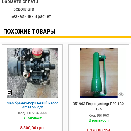
Варіанти оплати
Предоплата
Безналичный расчёт
ПОХОЖИЕ ТОВАРЫ
Мембранно-поршневий насос
951963 Гідроциліндр Е20-130-
Amazon, б/у
175
Код:
1162846668
Код:
951963
В наявності
В наявності
8 500,00 грн.
1 370,00 грн.