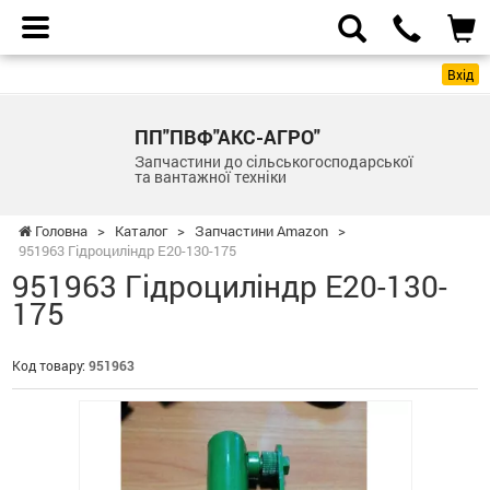
Вхід
ПП"ПВФ"АКС-АГРО"
Запчастини до сільськогосподарської
та вантажної техніки
Головна
>
Каталог
>
Запчастини Amazon
>
951963 Гідроциліндр Е20-130-175
951963 Гідроциліндр Е20-130-
175
Код товару:
951963