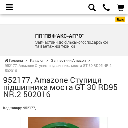
Вхід
ПП"ПВФ"АКС-АГРО"
Запчастини до сільськогосподарської
та вантажної техніки
Головна
>
Каталог
>
Запчастини Amazon
>
952177, Amazone Ступиця підшипника моста GT 30 RD95 NR.2
502016
952177, Amazone Ступиця
підшипника моста GT 30 RD95
NR.2 502016
Код товару:
952177,