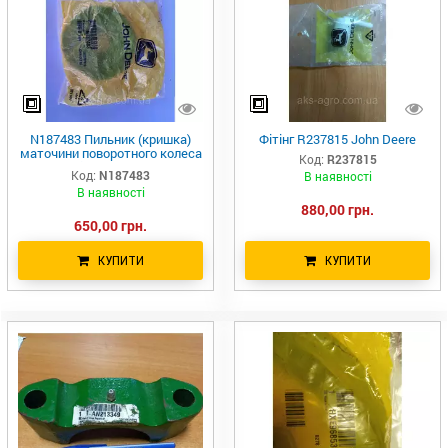
N187483 Пильник (кришка)
Фітінг R237815 John Deere
маточини поворотного колеса
Код:
R237815
john Deere
Код:
N187483
В наявності
В наявності
880,00 грн.
650,00 грн.
КУПИТИ
КУПИТИ