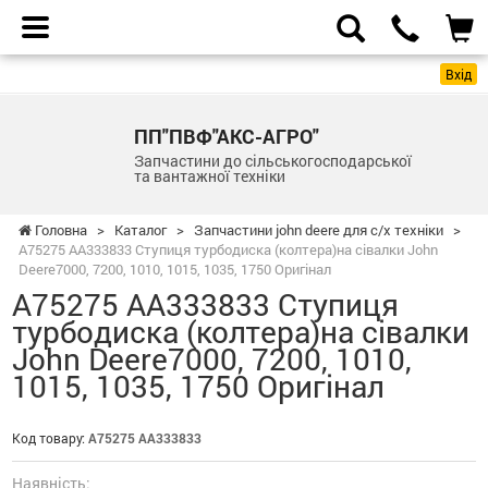
Вхід
ПП"ПВФ"АКС-АГРО"
Запчастини до сільськогосподарської
та вантажної техніки
Головна
>
Каталог
>
Запчастини john deere для с/х техніки
>
A75275 AA333833 Ступиця турбодиска (колтера)на сівалки John
Deere7000, 7200, 1010, 1015, 1035, 1750 Оригінал
A75275 AA333833 Ступиця
турбодиска (колтера)на сівалки
John Deere7000, 7200, 1010,
1015, 1035, 1750 Оригінал
Код товару:
A75275 AA333833
Наявність: