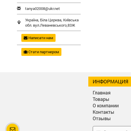
tanya02008@ukr.net
Україна,
Біла Церква
,
Київська
обл.
вул.Леваневського,83Ж
Написати нам
Стати партнером
ИНФОРМАЦИЯ
Главная
Товары
О компании
Контакты
Отзывы