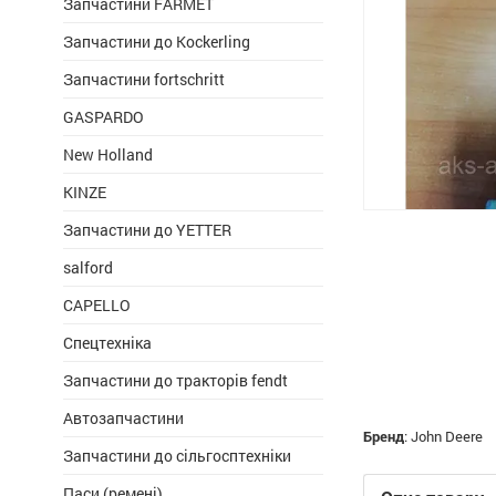
Запчастини FARMET
Запчастини до Kockerling
Запчастини fortschritt
GASPARDO
New Holland
KINZE
Запчастини до YETTER
salford
CAPELLO
Спецтехніка
Запчастини до тракторів fendt
Автозапчастини
Бренд
:
John Deere
Запчастини до сільгосптехніки
Паси (ремені)