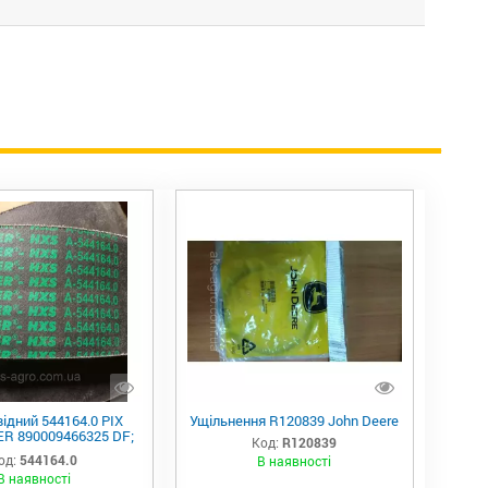
ідний 544164.0 PIX
Ущільнення R120839 John Deere
R 890009466325 DF;
Код:
R120839
DF; 089-000946-6.325
од:
544164.0
В наявності
; H110375 JD;
В наявності