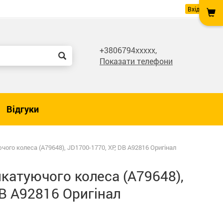
Вхід
+3806794xxxxx,
Показати телефони
Відгуки
ого колеса (A79648), JD1700-1770, XP, DB A92816 Оригінал
катуючого колеса (A79648),
DB A92816 Оригінал