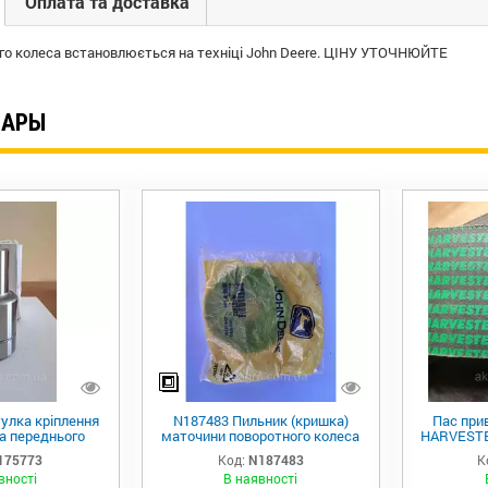
Оплата та доставка
го колеса встановлюється на техніці John Deere. ЦІНУ УТОЧНЮЙТЕ
ВАРЫ
улка кріплення
N187483 Пильник (кришка)
Пас прив
а переднього
маточини поворотного колеса
HARVESTE
ки R537928 JD
john Deere
06215261 
175773
Код:
N187483
К
DF
вності
В наявності