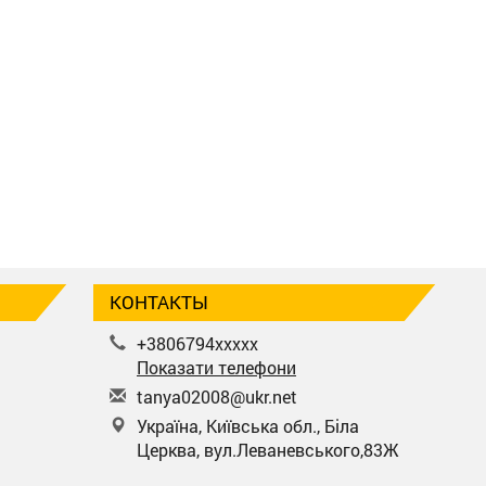
КОНТАКТЫ
+3806794xxxxx
Показати телефони
t
any
a02
008
@uk
r.n
et
Україна, Київська обл., Біла
Церква, вул.Леваневського,83Ж