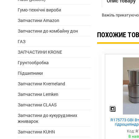
Опис товару
Гумо-технічні вироби
Важіль прикатуючо
Запчастини Amazon
Запчастини до комбайну дон
ПОХОЖИЕ ТО
ГАЗ
ЗАПЧАСТИНИ KRONE
Грунтообробка
Підшипники
Запчастини Kverneland
Запчастини Lemken
Запчастини CLAAS
Запчастини до кукурудзяних
R175773 GBI Вт
жниварок
гідроциліндр
важеля підвіс
Код:
R
Запчастини KUHN
В ная