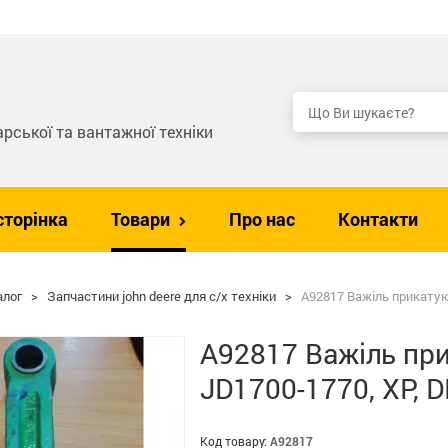
рської та вантажної техніки
сторінка
Товари
Про нас
Контакти
алог
>
Запчастини john deere для с/х техніки
>
A92817 Важіль прикатуюч
A92817 Важіль при
JD1700-1770, XP, 
Код товару:
A92817