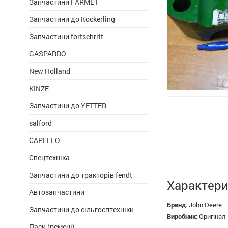
Запчастини FARMET
Запчастини до Kockerling
Запчастини fortschritt
GASPARDO
New Holland
KINZE
Запчастини до YETTER
salford
CAPELLO
Спецтехніка
Запчастини до тракторів fendt
Характери
Автозапчастини
Бренд
:
John Deere
Запчастини до сільгосптехніки
Виробник
:
Оригінал
Паси (ремені)