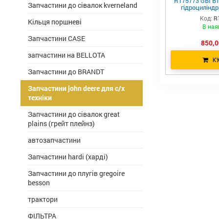
R175773 GBI Вт
Запчастини до сівалок kverneland
гідроциліндр
важеля підвіс
Код:
R
Кільця поршневі
В ная
Запчастини CASE
850,0
запчастини на BELLOTA
К
Запчастини до BRANDT
Запчастини john deere для с/х
техніки
Запчастини до сівалок great
plains (грейт плейнз)
автозапчастини
Запчастини hardi (харді)
Запчастини до плугів gregoire
besson
трактори
ФІЛЬТРА