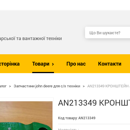
рської та вантажної техніки
сторінка
Товари
Про нас
Контакти
алог
>
Запчастини john deere для с/х техніки
>
AN213349 КРОНШТЕЙН 
AN213349 КРОНШ
Код товару:
AN213349
Наявність: