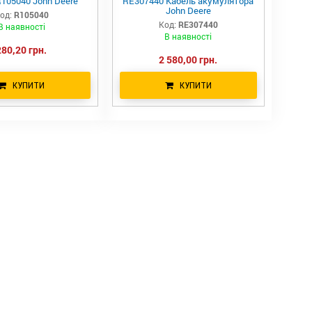
105040 John Deere
RE307440 Кабель акумулятора
John Deere
од:
R105040
Код:
RE307440
В наявності
В наявності
280,20 грн.
2 580,00 грн.
КУПИТИ
КУПИТИ