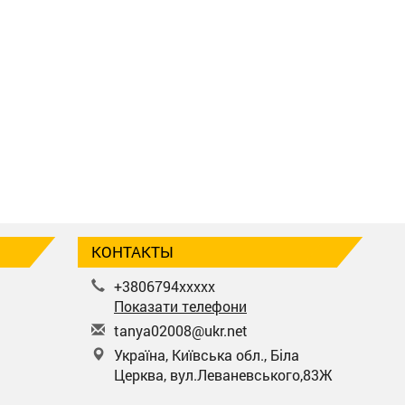
КОНТАКТЫ
+3806794xxxxx
Показати телефони
t
any
a02
008
@uk
r.n
et
Україна, Київська обл., Біла
Церква, вул.Леваневського,83Ж