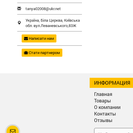
tanya02008@ukr.net
Україна,
Біла Церква
,
Київська
обл.
вул.Леваневського,83Ж
Написати нам
Стати партнером
ИНФОРМАЦИЯ
Главная
Товары
О компании
Контакты
Отзывы