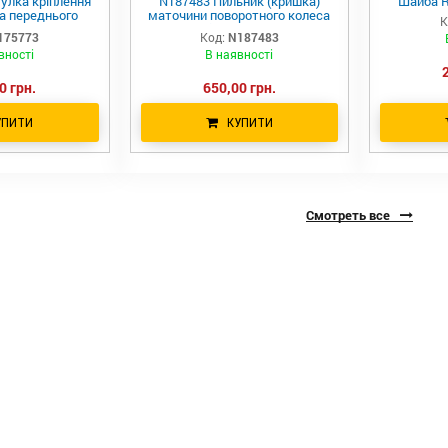
улка кріплення
N187483 Пильник (кришка)
Шайба R
а переднього
маточини поворотного колеса
К
ки R537928 JD
john Deere
175773
Код:
N187483
вності
В наявності
0 грн.
650,00 грн.
УПИТИ
КУПИТИ
Смотреть все