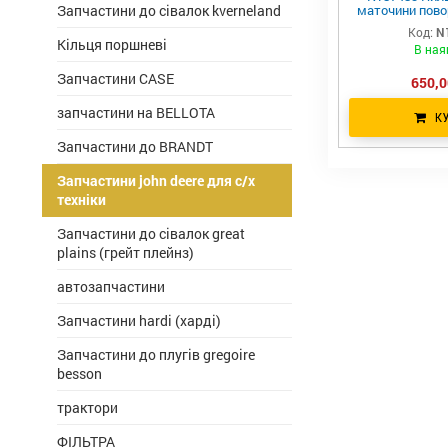
Запчастини до сівалок kverneland
маточини пово
john 
Код:
N
Кільця поршневі
В ная
Запчастини CASE
650,0
запчастини на BELLOTA
К
Запчастини до BRANDT
Запчастини john deere для с/х
техніки
Запчастини до сівалок great
plains (грейт плейнз)
автозапчастини
Запчастини hardi (харді)
Запчастини до плугів gregoire
besson
трактори
ФІЛЬТРА