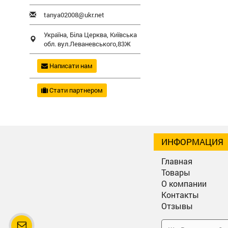
tanya02008@ukr.net
Україна,
Біла Церква
,
Київська
обл.
вул.Леваневського,83Ж
Написати нам
Стати партнером
ИНФОРМАЦИЯ
Главная
Товары
О компании
Контакты
Отзывы