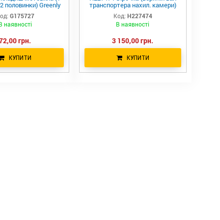
2 половинки) Greenly
транспортера нахил. камери)
ry H136954 G175727
Бразилія HXE123463
од:
G175727
Код:
H227474
7 9842300 243736
В наявності
В наявності
2300 1347084C1
72,00 грн.
3 150,00 грн.
КУПИТИ
КУПИТИ