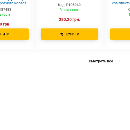
ротного колеса
комплект-
Код:
R105040
Deere
Machine
187483
К
В наявності
H17572
вності
8984
280,20 грн.
0 грн.
УПИТИ
КУПИТИ
Смотреть все