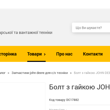
рської та вантажної техніки
сторінка
Товари
Про нас
Контакти
алог
>
Запчастини john deere для с/х техніки
>
Болт з гайкою JOHN DE
Болт з гайкою JO
Код товару:
DC17882
Наявність: