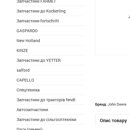
Запчастини FARMET
Запчастини до Kockerling
Запчастини fortschritt
GASPARDO
New Holland
KINZE
Запчастини до YETTER
salford
CAPELLO
Спецтехніка
Запчастини до тракторів fendt
Бренд
:
John Deere
Автозапчастини
Запчастини до сільгосптехніки
Опис товару
Паси (ремені)