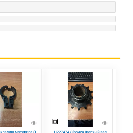
Вкладиш мотовила (1
H227474 Зірочка (верхній вал