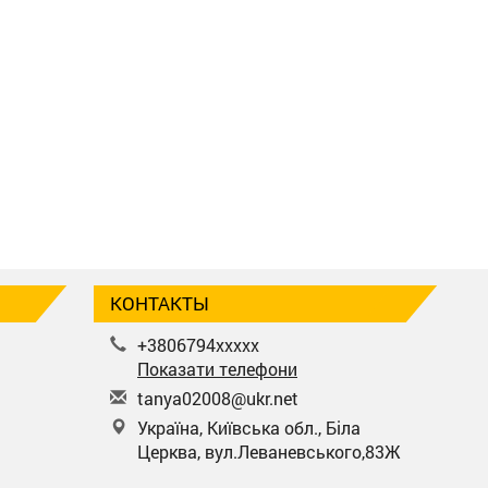
КОНТАКТЫ
+3806794xxxxx
Показати телефони
t
any
a02
008
@uk
r.n
et
Україна, Київська обл., Біла
Церква, вул.Леваневського,83Ж