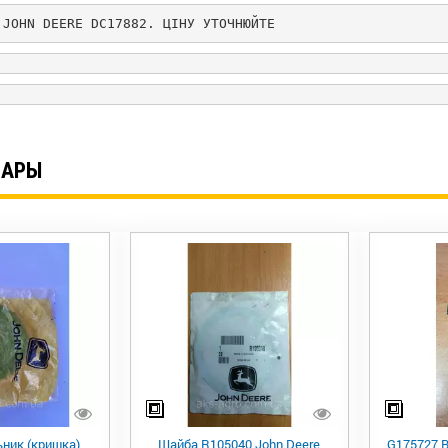
 JOHN DEERE DC17882. ЦІНУ УТОЧНЮЙТЕ
ВАРЫ
ник (кришка)
Шайба R105040 John Deere
G175727 