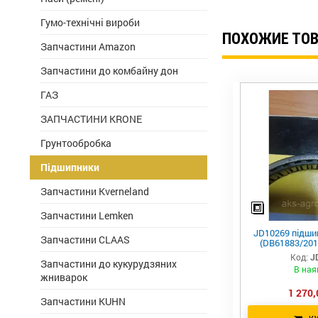
Гумо-технічні вироби
ПОХОЖИЕ ТО
Запчастини Amazon
Запчастини до комбайну дон
ГАЗ
ЗАПЧАСТИНИ KRONE
Грунтообробка
Підшипники
Запчастини Kverneland
Запчастини Lemken
JD10269 підши
Запчастини CLAAS
(DB61883/2018
Код:
J
Запчастини до кукурудзяних
В ная
жниварок
1 270,
Запчастини KUHN