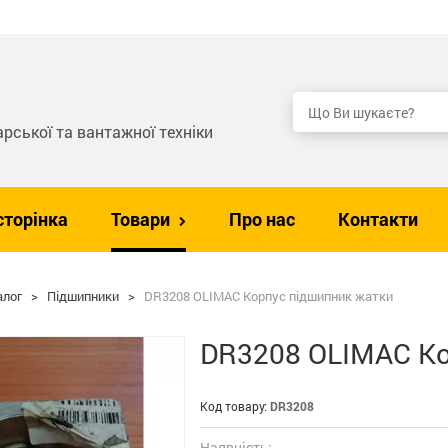
рської та вантажної техніки
сторінка
Товари
Про нас
Контакти
алог
>
Підшипники
>
DR3208 OLIMAC Корпус підшипник жатки
DR3208 OLIMAC Ко
Код товару:
DR3208
Наявність: