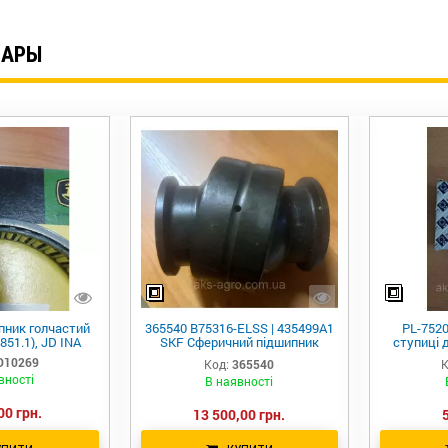
ВАРЫ
пник голчастий
365540 B75316-ELSS | 435499А1
PL-752
51.1), JD INA
SKF Сферичний підшипник
ступиці 
ковзання - шарнірний підшипник
(
D10269
Код:
365540
К
вності
В наявності
00 грн.
13 500,00 грн.