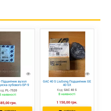
0 Підшипник вузол
GAC 40 S LiuGong Подшипник GE
диска зубового БР-9
40 SX
Z@S) Сербія
Код:
GAC 40 S
од:
PL-7520
В наявності
В наявності
1 150,00 грн.
585,00 грн.