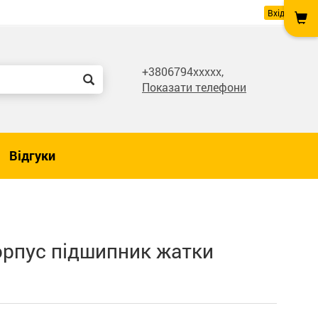
Вхід
+3806794xxxxx,
Показати телефони
Відгуки
рпус підшипник жатки