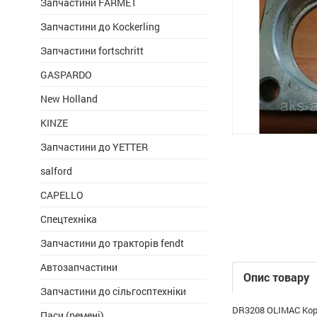
Запчастини FARMET
Запчастини до Kockerling
Запчастини fortschritt
GASPARDO
New Holland
KINZE
Запчастини до YETTER
salford
CAPELLO
Спецтехніка
Запчастини до тракторів fendt
Автозапчастини
Опис товару
Запчастини до сільгосптехніки
DR3208 OLIMAC Кор
Паси (ремені)