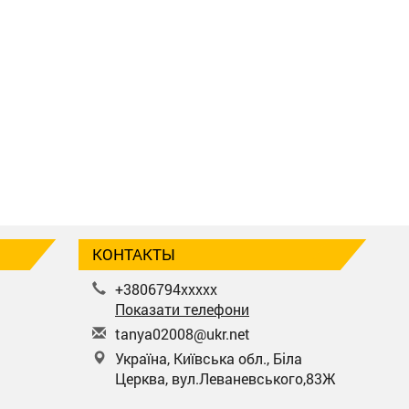
КОНТАКТЫ
+3806794xxxxx
Показати телефони
t
any
a02
008
@uk
r.n
et
Україна, Київська обл., Біла
Церква, вул.Леваневського,83Ж