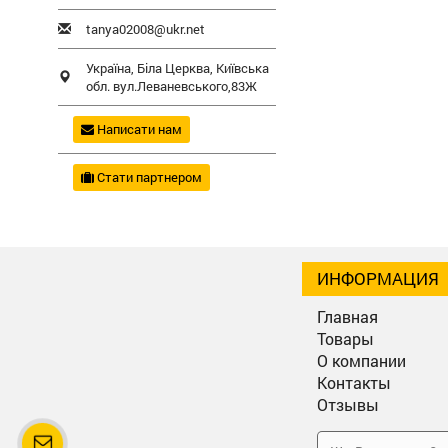
tanya02008@ukr.net
Україна,
Біла Церква
,
Київська
обл.
вул.Леваневського,83Ж
Написати нам
Стати партнером
ИНФОРМАЦИЯ
Главная
Товары
О компании
Контакты
Отзывы