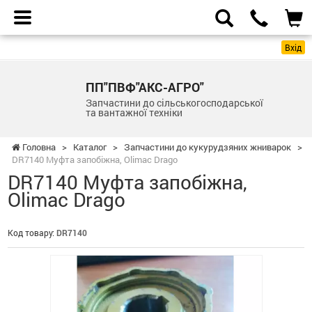
Вхід
ПП"ПВФ"АКС-АГРО"
Запчастини до сільськогосподарської
та вантажної техніки
Головна
>
Каталог
>
Запчастини до кукурудзяних жниварок
>
DR7140 Муфта запобіжна, Olimac Drago
DR7140 Муфта запобіжна,
Olimac Drago
Код товару:
DR7140