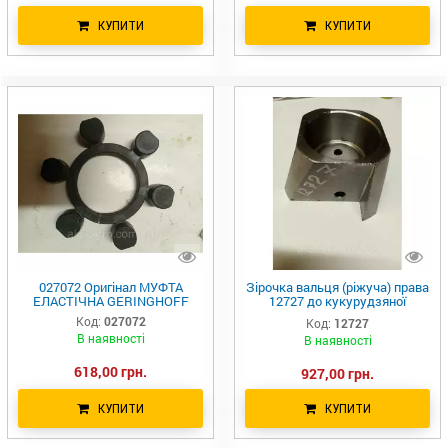
КУПИТИ
КУПИТИ
027072 Оригінал МУФТА
Зірочка вальця (ріжуча) права
ЕЛАСТІЧНА GERINGHOFF
12727 до кукурудзяної
жниварки Fantini LH
Код:
027072
Код:
12727
В наявності
В наявності
618,00 грн.
927,00 грн.
КУПИТИ
КУПИТИ