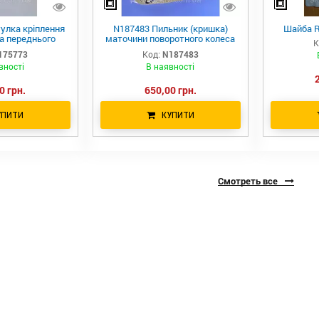
улка кріплення
N187483 Пильник (кришка)
Шайба R
а переднього
маточини поворотного колеса
К
ки R537928 JD
john Deere
175773
Код:
N187483
вності
В наявності
0 грн.
650,00 грн.
УПИТИ
КУПИТИ
Смотреть все