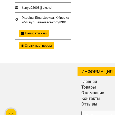
tanya02008@ukr.net
Україна,
Біла Церква
,
Київська
обл.
вул.Леваневського,83Ж
Написати нам
Стати партнером
ИНФОРМАЦИЯ
Главная
Товары
О компании
Контакты
Отзывы