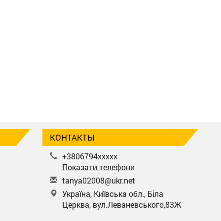
КОНТАКТЫ
+3806794xxxxx
Показати телефони
t
any
a02
008
@uk
r.n
et
Україна, Київська обл., Біла
Церква, вул.Леваневського,83Ж