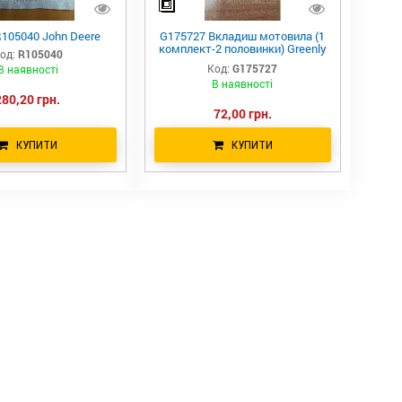
105040 John Deere
G175727 Вкладиш мотовила (1
комплект-2 половинки) Greenly
од:
R105040
Machinery H136954 G175727
Код:
G175727
В наявності
H175727 9842300 243736
В наявності
89842300 1347084C1
280,20 грн.
72,00 грн.
КУПИТИ
КУПИТИ