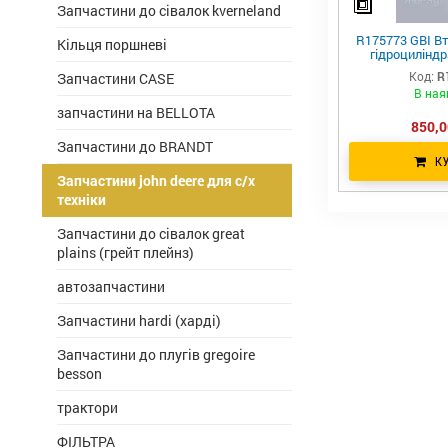
Запчастини до сівалок kverneland
R175773 GBI Вт
Кільця поршневі
гідроциліндр
важеля підвіс
Код:
R
Запчастини CASE
В ная
запчастини на BELLOTA
850,0
Запчастини до BRANDT
К
Запчастини john deere для с/х
техніки
Запчастини до сівалок great
plains (грейт плейнз)
автозапчастини
Запчастини hardi (харді)
Запчастини до плугів gregoire
besson
трактори
ФІЛЬТРА