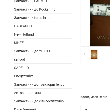
Запчастини FARMET
Запчастини до Kockerling
Запчастини fortschritt
GASPARDO
New Holland
KINZE
Запчастини до YETTER
salford
CAPELLO
Спецтехніка
Запчастини до тракторів fendt
Автозапчастини
Бренд
:
John Deere
Запчастини до сільгосптехніки
Паси (ремені)