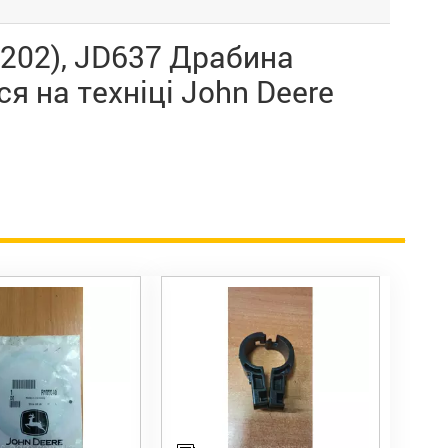
1202), JD637 Драбина
я на техніці John Deere