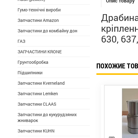
Опис товару
Гумо-технічні вироби
Драбина
Запчастини Amazon
кріпленн
Запчастини до комбайну дон
630, 63
ГАЗ
ЗАПЧАСТИНИ KRONE
Грунтообробка
ПОХОЖИЕ ТО
Підшипники
Запчастини Kverneland
Запчастини Lemken
Запчастини CLAAS
Запчастини до кукурудзяних
жниварок
Запчастини KUHN