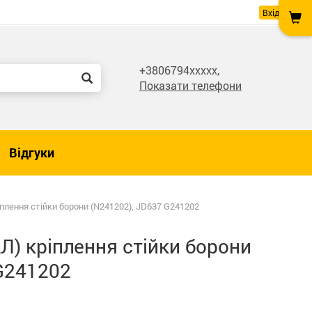
Вхід
+3806794xxxxx,
Показати телефони
Відгуки
плення стійки борони (N241202), JD637 G241202
) кріплення стійки борони
G241202