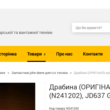
рської та вантажної техніки
сторінка
Товари
Про нас
Контакти
алог
>
Запчастини john deere для с/х техніки
>
Драбина (ОРИГІНАЛ) крі
Драбина (ОРИГІНАЛ
(N241202), JD637 
Код товару:
N241202