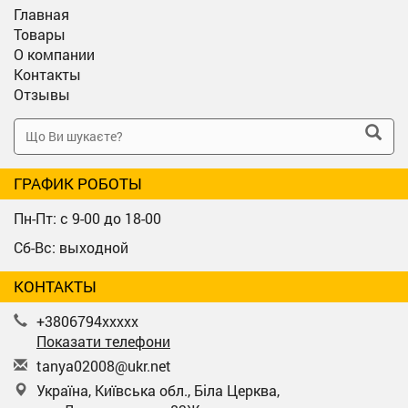
Главная
Товары
О компании
Контакты
Отзывы
ГРАФИК РОБОТЫ
Пн-Пт: с 9-00 до 18-00
Сб-Вс: выходной
КОНТАКТЫ
+3806794xxxxx
Показати телефони
t
any
a02
008
@uk
r.n
et
Україна, Київська обл., Біла Церква,