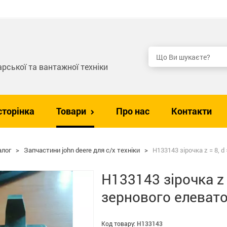
рської та вантажної техніки
сторінка
Товари
Про нас
Контакти
алог
>
Запчастини john deere для с/х техніки
>
H133143 зірочка z = 8, d
H133143 зірочка z 
зернового елевато
Код товару:
H133143