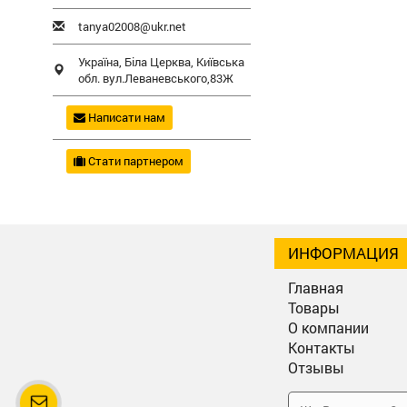
tanya02008@ukr.net
Україна,
Біла Церква
,
Київська
обл.
вул.Леваневського,83Ж
Написати нам
Стати партнером
ИНФОРМАЦИЯ
Главная
Товары
О компании
Контакты
Отзывы