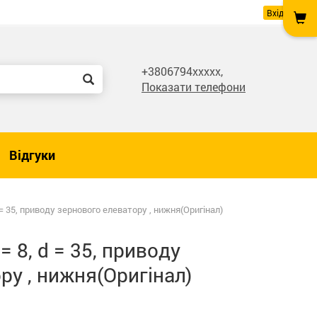
Вхід
+3806794xxxxx,
Показати телефони
Відгуки
 = 35, приводу зернового елеватору , нижня(Оригінал)
= 8, d = 35, приводу
ру , нижня(Оригінал)