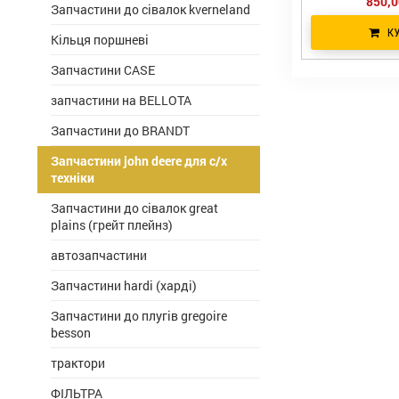
850,0
Запчастини до сівалок kverneland
К
Кільця поршневі
Запчастини CASE
запчастини на BELLOTA
Запчастини до BRANDT
Запчастини john deere для с/х
техніки
Запчастини до сівалок great
plains (грейт плейнз)
автозапчастини
Запчастини hardi (харді)
Запчастини до плугів gregoire
besson
трактори
ФІЛЬТРА