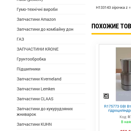
H133143 зірочка z 
Гумо-технічні вироби
Запчастини Amazon
ПОХОЖИЕ ТО
Запчастини до комбайну дон
ГАЗ
ЗАПЧАСТИНИ KRONE
Грунтообробка
Підшипники
Запчастини Kverneland
Запчастини Lemken
Запчастини CLAAS
R175773 GBI Вт
Запчастини до кукурудзяних
гідроциліндр
жниварок
важеля підвіс
Код:
R
В ная
Запчастини KUHN