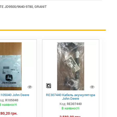
ЙТЕ JD9500/9640-9780, GRANIT
105040 John Deere
RE307440 Кабель акумулятора
John Deere
од:
R105040
Код:
RE307440
В наявності
В наявності
280,20 грн.
2 580,00 грн.