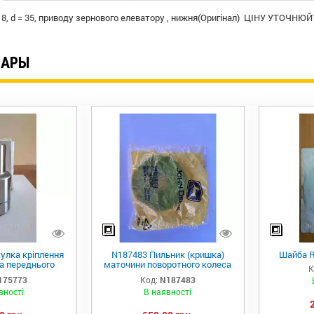
= 8, d = 35, приводу зернового елеватору , нижня(Оригінал) ЦІНУ УТОЧНЮ
ВАРЫ
улка кріплення
N187483 Пильник (кришка)
Шайба R
а переднього
маточини поворотного колеса
К
ки R537928 JD
john Deere
175773
Код:
N187483
вності
В наявності