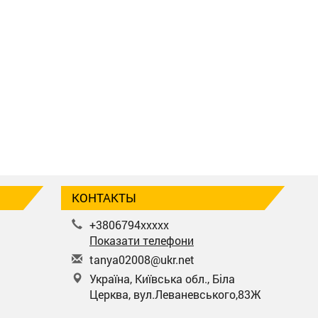
КОНТАКТЫ
+3806794xxxxx
Показати телефони
t
any
a02
008
@uk
r.n
et
Україна, Київська обл., Біла
Церква, вул.Леваневського,83Ж