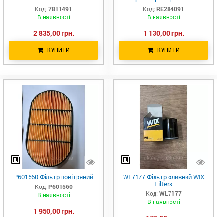
000781149 781149.1 SN70430
Deere SC90186 AF55740
Код:
7811491
Код:
RE284091
CU61225 RE333567 PA5696
В наявності
В наявності
2 835,00 грн.
1 130,00 грн.
КУПИТИ
КУПИТИ
P601560 Фільтр повітряний
WL7177 Фільтр оливний WIX
Filters
Код:
P601560
Код:
WL7177
В наявності
В наявності
1 950,00 грн.