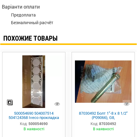
Варіанти оплати
Предоплата
Безналичный расчёт
ПОХОЖИЕ ТОВАРЫ
500054690 504007514
87030492 Болт 1"-8 x 8 1/2"
504124368 Iveco прокладка
(P09066), G8,
Код:
500054690
Код:
87030492
В наявності
В наявності