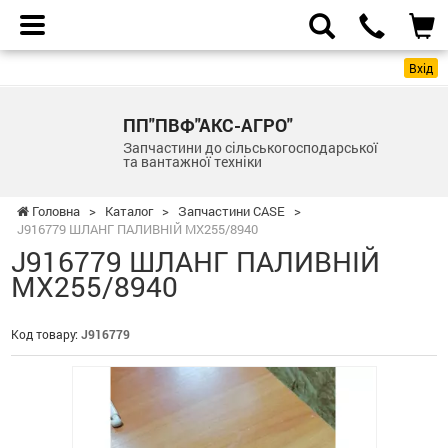
Вхід
ПП"ПВФ"АКС-АГРО"
Запчастини до сільськогосподарської
та вантажної техніки
Головна
>
Каталог
>
Запчастини CASE
>
J916779 ШЛАНГ ПАЛИВНІЙ MX255/8940
J916779 ШЛАНГ ПАЛИВНІЙ
MX255/8940
Код товару:
J916779