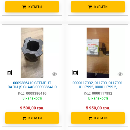
КУПИТИ
КУПИТИ
0009386410 СЕГМЕНТ
0000117992, 011799, 0117991,
ВАЛЬЦЯ CLAAS 000938641.0
0117992, 000011799.2,
9386410 938641.0
011799.2 Датчик частоти
Код:
0009386410
Код:
0000117992
обертання CLAAS
В наявності
В наявності
9 500,00 грн.
5 950,00 грн.
КУПИТИ
КУПИТИ