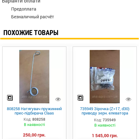
Варіанти оплати
Предоплата
Безналичный расчёт
ПОХОЖИЕ ТОВАРЫ
808258 Натягувач пружинний
735949 Зірочка (Z=17, d30)
прес-підбирача Claas
приводу зерн. елеватора
Lex420/440/460/480/580 AGRI
Код:
808258
Код:
735949
PARTS
В наявності
В наявності
250,00 грн.
1 545,00 грн.