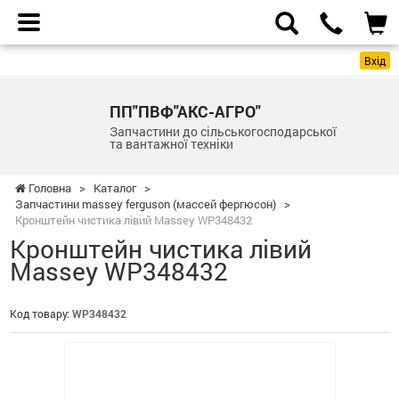
Вхід
ПП"ПВФ"АКС-АГРО"
Запчастини до сільськогосподарської
та вантажної техніки
Головна
>
Каталог
>
Запчастини massey ferguson (массей фергюсон)
>
Кронштейн чистика лівий Massey WP348432
Кронштейн чистика лівий
Massey WP348432
Код товару:
WP348432