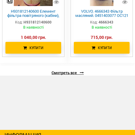
H931812140600 Елемент
VOLVO. 4666343 Фільтр
фільтра повітряного (кабіни),
масляний. 0451403077 OC121
RS30106 SC50141 CU16400
H200W10 P553191 51791
Код:
H931812140600
Код:
4666343
FENDT, AGCO
H200W W1110236 B76 LF17505
В наявності
В наявності
1 040,00 грн.
715,00 грн.
КУПИТИ
КУПИТИ
Смотреть все
ИНФОРМАЦИЯ