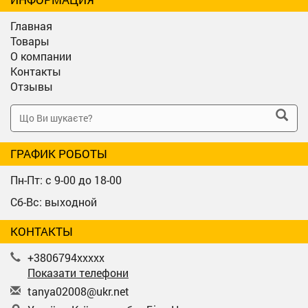
Главная
Товары
О компании
Контакты
Отзывы
ГРАФИК РОБОТЫ
Пн-Пт: с 9-00 до 18-00
Сб-Вс: выходной
КОНТАКТЫ
+3806794xxxxx
Показати телефони
t
any
a02
008
@uk
r.n
et