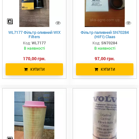
WL7177 Фільтр оливний WIX
Фільтр паливний SN70284
Filters
(HІFІ) Claas
Код:
WL7177
Код:
SN70284
В наявності
В наявності
170,00 грн.
97,00 грн.
КУПИТИ
КУПИТИ