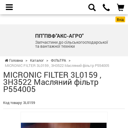
Вхід
ПП"ПВФ"АКС-АГРО"
Запчастини до сільськогосподарської
та вантажної техніки
Головна
>
Каталог
>
ФІЛЬТРА
>
MICRONIC FILTER 3L0159 , 3H3522 Масляний фільтр P554005
MICRONIC FILTER 3L0159 ,
3H3522 Масляний фільтр
P554005
Код товару:
3L0159