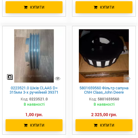
КУПИТИ
КУПИТИ
0223521.0 Шків CLAAS D=
5801659560 Фільтр сапуна
315мм 3-х ручейний 39371
CNH Claas,John Deere
22352 00022352.0
580165956 504334915
Код:
0223521.0
Код:
5801659560
В наявності
В наявності
1,00 грн.
2 325,00 грн.
КУПИТИ
КУПИТИ