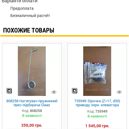
Варіанти оплати
Предоплата
Безналичный расчёт
ПОХОЖИЕ ТОВАРЫ
808258 Натягувач пружинний
735949 Зірочка (Z=17, d30)
прес-підбирача Claas
приводу зерн. елеватора
Lex420/440/460/480/580 AGRI
Код:
808258
Код:
735949
PARTS
В наявності
В наявності
250,00 грн.
1 545,00 грн.