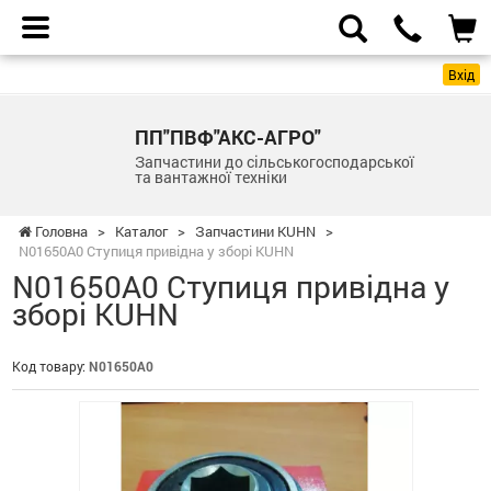
Вхід
ПП"ПВФ"АКС-АГРО"
Запчастини до сільськогосподарської
та вантажної техніки
Головна
>
Каталог
>
Запчастини KUHN
>
N01650A0 Ступиця привідна у зборі KUHN
N01650A0 Ступиця привідна у
зборі KUHN
Код товару:
N01650A0