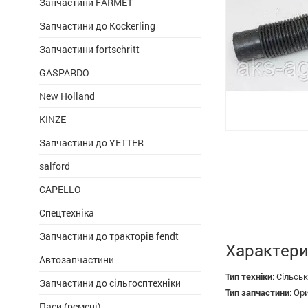
Запчастини FARMET
Запчастини до Kockerling
Запчастини fortschritt
GASPARDO
New Holland
KINZE
Запчастини до YETTER
salford
CAPELLO
Спецтехніка
Запчастини до тракторів fendt
Характери
Автозапчастини
Тип техніки
:
Сільськ
Запчастини до сільгосптехніки
Тип запчастини
:
Ори
Паси (ремені)