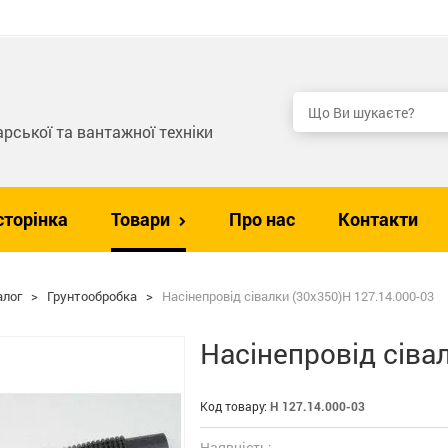
рської та вантажної техніки
сторінка
Товари
Про нас
Контакти
алог
>
Грунтообробка
>
Насінепровід сівалки (30х350)Н 127.14.000-03
Насінепровід сіва
Код товару:
Н 127.14.000-03
Наявність: