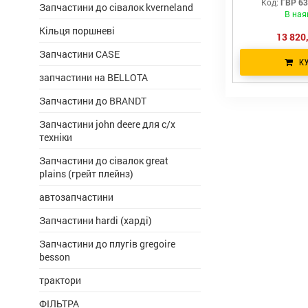
Код:
ГВР 63
Запчастини до сівалок kverneland
В ная
Кільця поршневі
13 820,
Запчастини CASE
К
запчастини на BELLOTA
Запчастини до BRANDT
Запчастини john deere для с/х
техніки
Запчастини до сівалок great
plains (грейт плейнз)
автозапчастини
Запчастини hardi (харді)
Запчастини до плугів gregoire
besson
трактори
ФІЛЬТРА