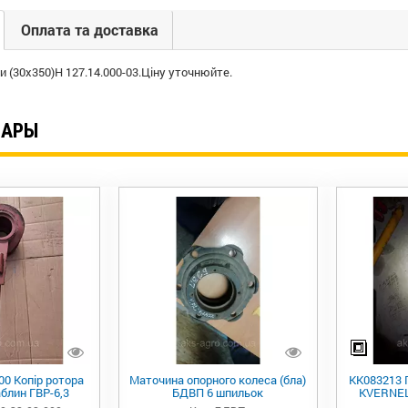
Оплата та доставка
и (30х350)Н 127.14.000-03.Ціну уточнюйте.
ВАРЫ
00 Копір ротора
Маточина опорного колеса (бла)
KK083213 
блин ГВР-6,3
БДВП 6 шпильок
KVERNEL
029554