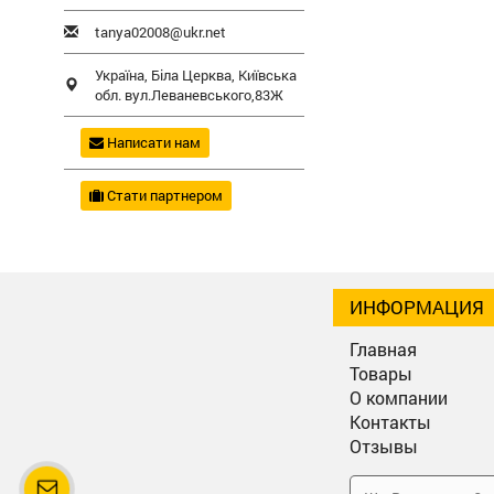
tanya02008@ukr.net
Україна,
Біла Церква
,
Київська
обл.
вул.Леваневського,83Ж
Написати нам
Стати партнером
ИНФОРМАЦИЯ
Главная
Товары
О компании
Контакты
Отзывы