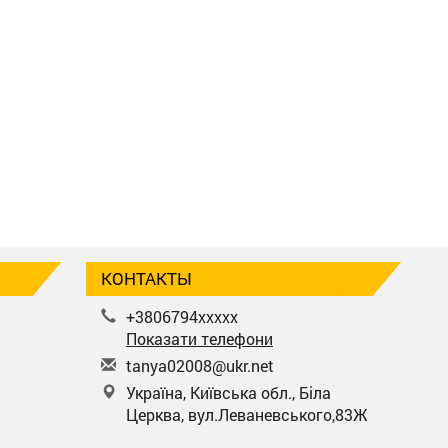
КОНТАКТЫ
+3806794xxxxx
Показати телефони
t
any
a02
008
@uk
r.n
et
Україна, Київська обл., Біла
Церква, вул.Леваневського,83Ж