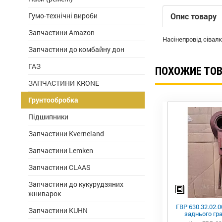
Гумо-технічні вироби
Опис товару
Запчастини Amazon
Насінепровід сівалк
Запчастини до комбайну дон
ГАЗ
ПОХОЖИЕ ТО
ЗАПЧАСТИНИ KRONE
Грунтообробка
Підшипники
Запчастини Kverneland
Запчастини Lemken
Запчастини CLAAS
Запчастини до кукурудзяних
жниварок
ГВР 630.32.02.0
Запчастини KUHN
заднього гра