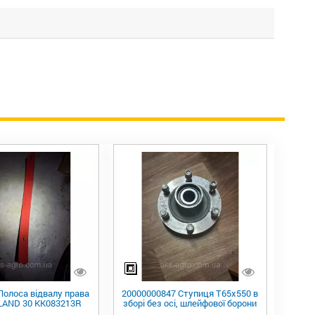
Полоса відвалу права
20000000847 Ступиця T65х550 в
AND 30 KK083213R
зборі без осі, шлейфової борони
 FRANK ORIGINAL
SANIKA.