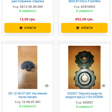
шестигранна. Сівалка
360х33 Otico Farmflex
Мультікорн.
005427.00 оригінал 200062706
Код:
SK12-05.00.005
Код:
AC818923
LD034 AC818923
В наявності
В наявності
12,00 грн.
652,00 грн.
КУПИТИ
КУПИТИ
SK 12-06.07.001 Натяжник
032027 Зірочка ведуча
мультикорн
редуктора (Z=10) 032009
ланцюга Geringhoff
Код:
12-06.07.001
Код:
032027
В наявності
В наявності