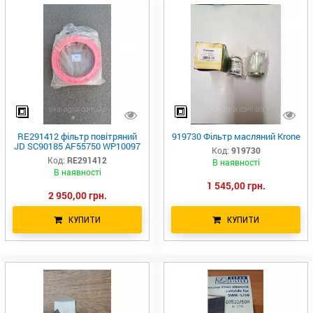
RE291412 фільтр повітряний
919730 Фільтр масляний Krone
JD SC90185 AF55750 WP10097
Код:
919730
Код:
RE291412
В наявності
В наявності
1 545,00 грн.
2 950,00 грн.
КУПИТИ
КУПИТИ