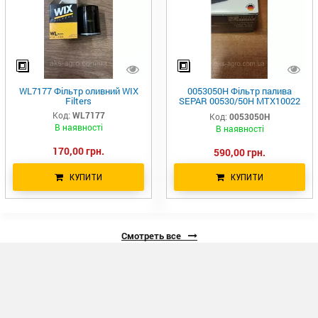
WL7177 Фільтр оливний WIX
0053050H Фільтр палива
Filters
SEPAR 00530/50H MTX10022
PK9371 FF338130 E0530K02
Код:
WL7177
Код:
0053050H
E0530K01 KX336 PU89 PU88
В наявності
В наявності
95101E
170,00 грн.
590,00 грн.
КУПИТИ
КУПИТИ
Смотреть все