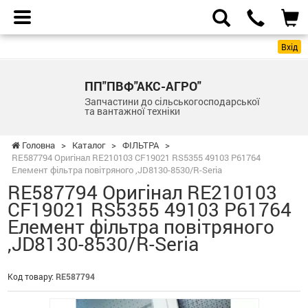
Вхід
ПП"ПВФ"АКС-АГРО"
Запчастини до сільськогосподарської
та вантажної техніки
Головна
>
Каталог
>
ФІЛЬТРА
>
RE587794 Оригінал RE210103 CF19021 RS5355 49103 P61764
Елемент фільтра повітряного ,JD8130-8530/R-Seria
RE587794 Оригінал RE210103
CF19021 RS5355 49103 P61764
Елемент фільтра повітряного
,JD8130-8530/R-Seria
Код товару:
RE587794