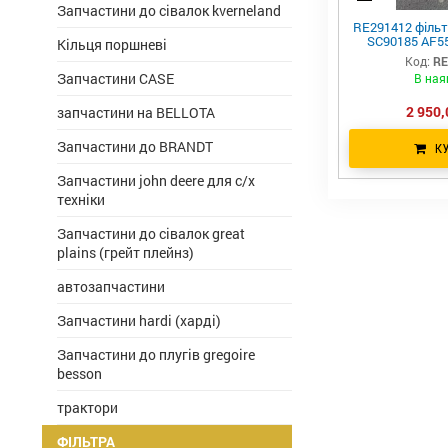
Запчастини до сівалок kverneland
RE291412 фільт
SC90185 AF5
Кільця поршневі
Код:
RE
Запчастини CASE
В ная
2 950,
запчастини на BELLOTA
Запчастини до BRANDT
К
Запчастини john deere для с/х
техніки
Запчастини до сівалок great
plains (грейт плейнз)
автозапчастини
Запчастини hardi (харді)
Запчастини до плугів gregoire
besson
трактори
ФІЛЬТРА