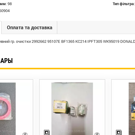
 мм
:
98
Тип фільтра
50904
Оплата та доставка
ливний гр. очистки 2992662 95107E BF1365 KC214 IPFT305 WK95019 DON
ВАРЫ