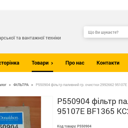
рської та вантажної техніки
сторінка
Товари
Про нас
Контакти
алог
>
ФІЛЬТРА
>
P550904 фільтр паливний гр. очистки 2992662 95107
P550904 фільтр па
95107E BF1365 KC
Код товару:
P550904