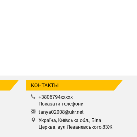
КОНТАКТЫ
+3806794xxxxx
Показати телефони
t
any
a02
008
@uk
r.n
et
Україна, Київська обл., Біла
Церква, вул.Леваневського,83Ж