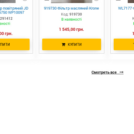
р повітряний JD
919730 Фільтр масляний Krone
WL7177 
5750 WP10097
Код:
919730
291412
К
В наявності
вності
1 545,00 грн.
00 грн.
УПИТИ
КУПИТИ
Смотреть все