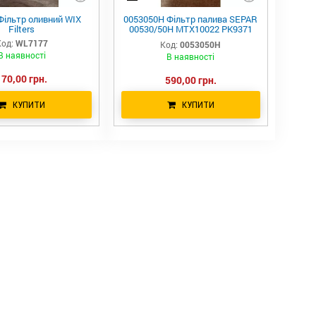
Фільтр оливний WIX
0053050H Фільтр палива SEPAR
Filters
00530/50H MTX10022 PK9371
FF338130 E0530K02 E0530K01
од:
WL7177
Код:
0053050H
KX336 PU89 PU88 95101E
В наявності
В наявності
170,00 грн.
590,00 грн.
КУПИТИ
КУПИТИ