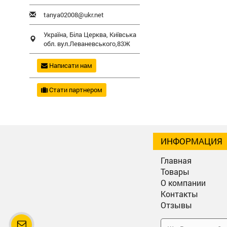
tanya02008@ukr.net
Україна,
Біла Церква
,
Київська
обл.
вул.Леваневського,83Ж
Написати нам
Стати партнером
ИНФОРМАЦИЯ
Главная
Товары
О компании
Контакты
Отзывы