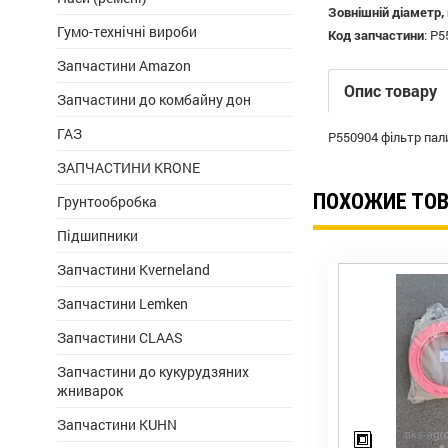
Зовнішній діаметр,
Гумо-технічні вироби
Код запчастини
:
P5
Запчастини Amazon
Опис товару
Запчастини до комбайну дон
ГАЗ
P550904 фільтр па
ЗАПЧАСТИНИ KRONE
ПОХОЖИЕ ТО
Грунтообробка
Підшипники
Запчастини Kverneland
Запчастини Lemken
Запчастини CLAAS
Запчастини до кукурудзяних
жниварок
Запчастини KUHN