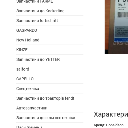
Запчастини FARMET
Запчастини до Kockerling
Запчастини fortschritt
GASPARDO
New Holland
KINZE
Запчастини до YETTER
salford
CAPELLO
Спецтехніка
Запчастини до тракторів fendt
Автозапчастини
Характери
Запчастини до сільгосптехніки
Бренд
:
Donaldson
Паси (ремені)