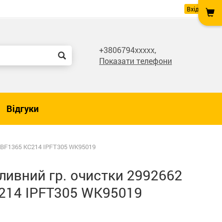
Вхід
+3806794xxxxx,
Показати телефони
Відгуки
E BF1365 KC214 IPFT305 WK95019
ливний гр. очистки 2992662
214 IPFT305 WK95019