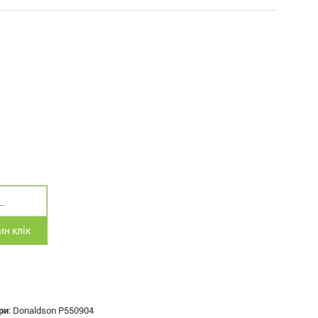
н клік
ри
:
Donaldson P550904