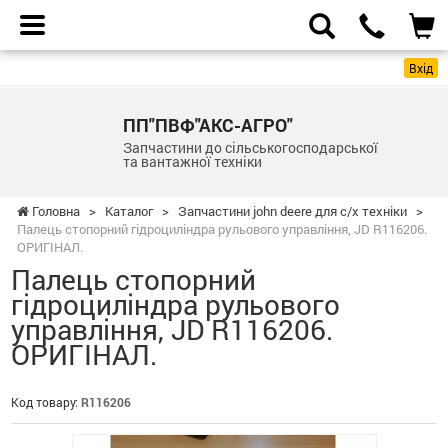
Вхід
ПП"ПВФ"АКС-АГРО"
Запчастини до сільськогосподарської
та вантажної техніки
Головна
>
Каталог
>
Запчастини john deere для с/х техніки
>
Палець стопорний гідроциліндра рульового управління, JD R116206.
ОРИГІНАЛ.
Палець стопорний
гідроциліндра рульового
управління, JD R116206.
ОРИГІНАЛ.
Код товару:
R116206