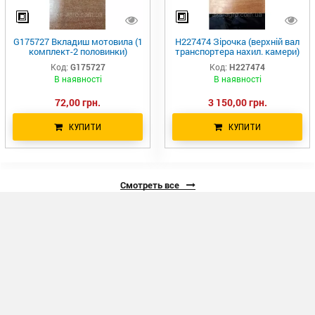
G175727 Вкладиш мотовила (1
H227474 Зірочка (верхній вал
комплект-2 половинки)
транспортера нахил. камери)
Greenly Machinery H136954
Бразилія HXE123463
Код:
G175727
Код:
H227474
G175727 H175727 9842300
В наявності
В наявності
243736 89842300 1347084C1
72,00 грн.
3 150,00 грн.
КУПИТИ
КУПИТИ
Смотреть все