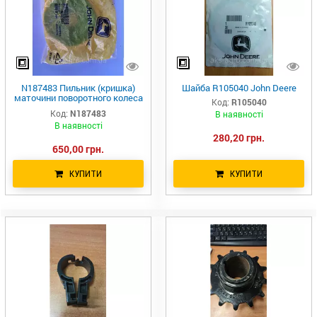
N187483 Пильник (кришка)
Шайба R105040 John Deere
маточини поворотного колеса
Код:
R105040
john Deere
Код:
N187483
В наявності
В наявності
280,20 грн.
650,00 грн.
КУПИТИ
КУПИТИ