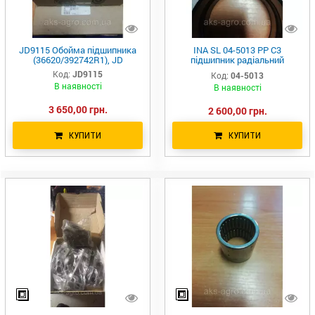
JD9115 Обойма підшипника
INA SL 04-5013 PP C3
(36620/392742R1), JD
підшипник радіальний
роликовий з короткими
Код:
JD9115
Код:
04-5013
циліндричними роликами
В наявності
В наявності
3 650,00 грн.
2 600,00 грн.
КУПИТИ
КУПИТИ