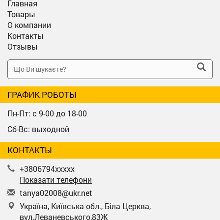
Главная
Товары
О компании
Контакты
Отзывы
ГРАФИК РОБОТЫ
Пн-Пт: с 9-00 до 18-00
Сб-Вс: выходной
КОНТАКТЫ
+3806794xxxxx
Показати телефони
t
any
a02
008
@uk
r.n
et
Україна, Київська обл., Біла Церква,
вул.Леваневського,83Ж