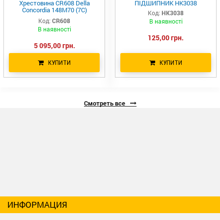
Хрестовина CR608 Della
ПІДШИПНИК HK3038
Concordia 148M70 (7C)
Код:
HK3038
84355366 86000310 301844A2
Код:
CR608
В наявності
RE183350 AT49827 84355366
В наявності
125,00 грн.
5 095,00 грн.
КУПИТИ
КУПИТИ
Смотреть все
ИНФОРМАЦИЯ