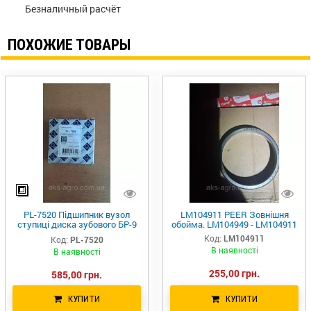
Безналичный расчёт
ПОХОЖИЕ ТОВАРЫ
PL-7520 Підшипник вузол
LM104911 PEER Зовнішня
ступиці диска зубового БР-9
обойма. LM104949 - LM104911
(Z@S) Сербія
Код:
LM104911
Код:
PL-7520
В наявності
В наявності
255,00 грн.
585,00 грн.
КУПИТИ
КУПИТИ