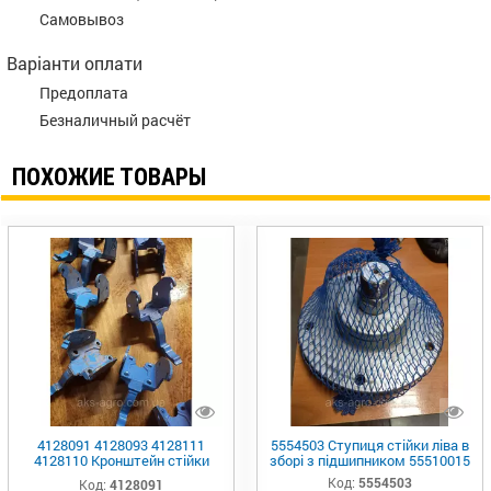
Самовывоз
Варіанти оплати
Предоплата
Безналичный расчёт
ПОХОЖИЕ ТОВАРЫ
4128091 4128093 4128111
5554503 Cтупиця стійки ліва в
4128110 Кронштейн стійки
зборі з підшипником 55510015
90×110/D20x128-D18 Лемкен
Код:
5554503
Код:
4128091