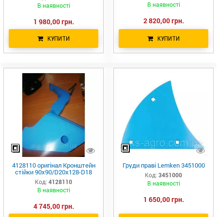
90×90/D20x128-D18
В наявності
В наявності
2 820,00 грн.
1 980,00 грн.
КУПИТИ
КУПИТИ
4128110 оригінал Кронштейн
Груди праві Lemken 3451000
стійки 90x90/D20x128-D18
Код:
3451000
Код:
4128110
В наявності
В наявності
1 650,00 грн.
4 745,00 грн.