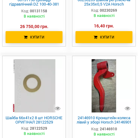
гідравлічний DZ 100-40-381
25х35х0,5 V2A Horsch
Horsch
Код:
00230269
Код:
00131158
В наявності
В наявності
16,40 грн.
26 750,00 грн.
КУПИТИ
КУПИТИ
Шайба 66x41x2 8 шт HORSCHE
24146910 Кронштейн колеса
ОРИГІНАЛ 28122529
лівий у зборі Horsch 24146901
24146900
Код:
28122529
Код:
24146910
В наявності
В наявності