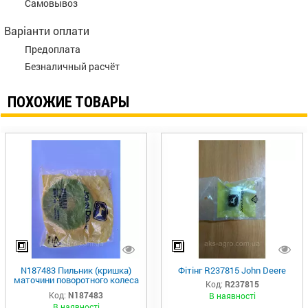
Самовывоз
Варіанти оплати
Предоплата
Безналичный расчёт
ПОХОЖИЕ ТОВАРЫ
N187483 Пильник (кришка)
Фітінг R237815 John Deere
маточини поворотного колеса
Код:
R237815
john Deere
Код:
N187483
В наявності
В наявності