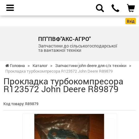
Вхід
ПП"ПВФ"АКС-АГРО"
Запчастини до сільськогосподарської
та вантажної техніки
Головна
>
Каталог
>
Запчастини john deere для с/х техніки
>
Прокладка турбокомпресора R123572 John Deere R89879
Прокладка турбокомпресора
R123572 John Deere R89879
Код товару:
R89879