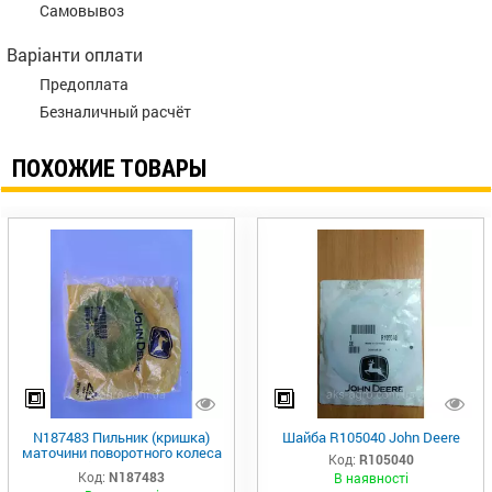
Самовывоз
Варіанти оплати
Предоплата
Безналичный расчёт
ПОХОЖИЕ ТОВАРЫ
N187483 Пильник (кришка)
Шайба R105040 John Deere
маточини поворотного колеса
Код:
R105040
john Deere
Код:
N187483
В наявності