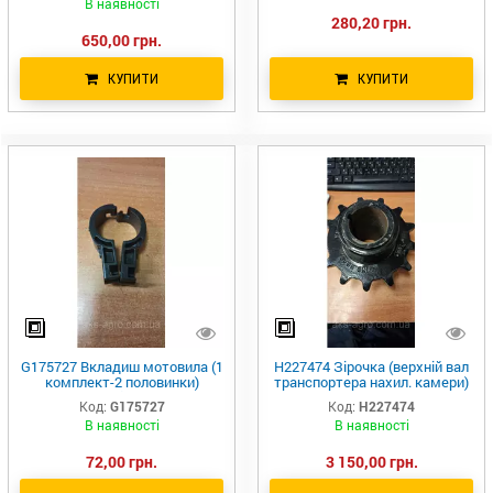
В наявності
280,20 грн.
650,00 грн.
КУПИТИ
КУПИТИ
G175727 Вкладиш мотовила (1
H227474 Зірочка (верхній вал
комплект-2 половинки)
транспортера нахил. камери)
Greenly Machinery H136954
Бразилія HXE123463
Код:
G175727
Код:
H227474
G175727 H175727 9842300
В наявності
В наявності
243736 89842300 1347084C1
72,00 грн.
3 150,00 грн.