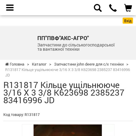
Вхід
ПП"ПВФ"АКС-АГРО"
Запчастини до сільськогосподарської
та вантажної техніки
Головна
>
Каталог
>
Запчастини john deere для с/х техніки
>
R131817 Кільце ущільнююче 3/16 X 3 3/8 K623698 2385237 83416996
JD
R131817 Кільце ущільнююче
3/16 X 3 3/8 K623698 2385237
83416996 JD
Код товару:
R131817