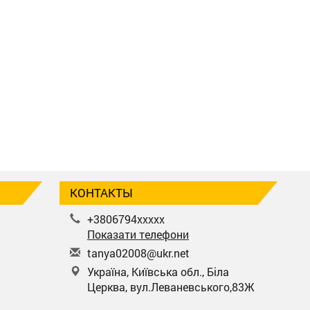
КОНТАКТЫ
+3806794xxxxx
Показати телефони
t
any
a02
008
@uk
r.n
et
Україна, Київська обл., Біла
Церква, вул.Леваневського,83Ж