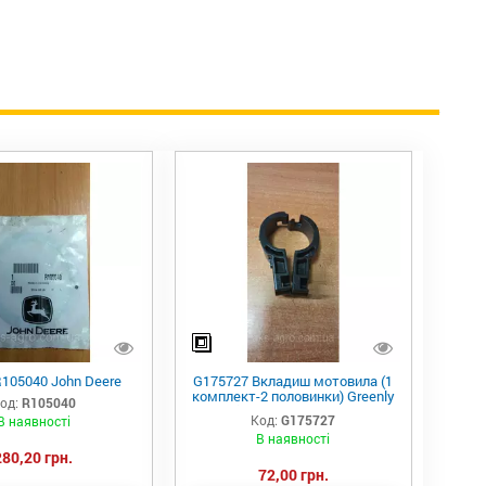
105040 John Deere
G175727 Вкладиш мотовила (1
комплект-2 половинки) Greenly
од:
R105040
Machinery H136954 G175727
Код:
G175727
В наявності
H175727 9842300 243736
В наявності
89842300 1347084C1
280,20 грн.
72,00 грн.