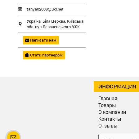
tanya02008@ukr.net
Україна,
Біла Церква
,
Київська
обл.
вул.Леваневського,83Ж
Написати нам
Стати партнером
ИНФОРМАЦИЯ
Главная
Товары
О компании
Контакты
Отзывы