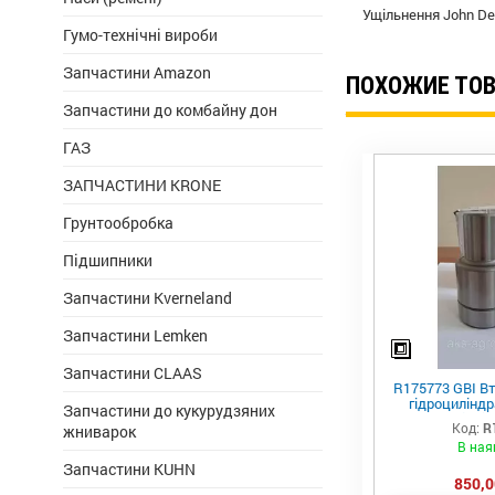
Ущільнення John D
Гумо-технічні вироби
Запчастини Amazon
ПОХОЖИЕ ТО
Запчастини до комбайну дон
ГАЗ
ЗАПЧАСТИНИ KRONE
Грунтообробка
Підшипники
Запчастини Kverneland
Запчастини Lemken
Запчастини CLAAS
R175773 GBI Вт
гідроциліндр
Запчастини до кукурудзяних
важеля підвіс
Код:
R
жниварок
В ная
Запчастини KUHN
850,0