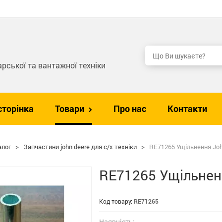
рської та вантажної техніки
сторінка
Товари
Про нас
Контакти
алог
>
Запчастини john deere для с/х техніки
>
RE71265 Ущільнення Jo
RE71265 Ущільнен
Код товару:
RE71265
Наявність: