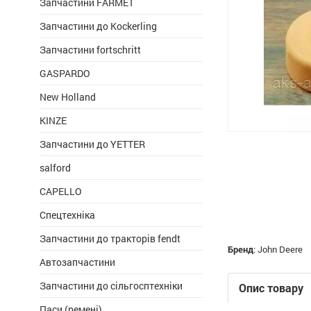
Запчастини FARMET
Запчастини до Kockerling
Запчастини fortschritt
GASPARDO
New Holland
KINZE
Запчастини до YETTER
salford
CAPELLO
Спецтехніка
Запчастини до тракторів fendt
Бренд
:
John Deere
Автозапчастини
Запчастини до сільгосптехніки
Опис товару
Паси (ремені)