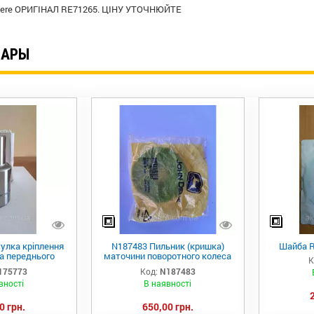
eere ОРИГІНАЛ RE71265. ЦІНУ УТОЧНЮЙТЕ
ВАРЫ
улка кріплення
N187483 Пильник (кришка)
Шайба R
а переднього
маточини поворотного колеса
К
ки R537928 JD
john Deere
175773
Код:
N187483
вності
В наявності
0 грн.
650,00 грн.