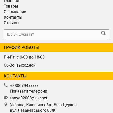
Главная
Товары
О компании
Контакты
Отзывы
ГРАФИК РОБОТЫ
Пн-Пт: с 9-00 до 18-00
Сб-Вс: выходной
КОНТАКТЫ
+3806794xxxxx
Показати телефони
t
any
a02
008
@uk
r.n
et
Україна, Київська обл., Біла Церква,
вул.Леваневського,83Ж