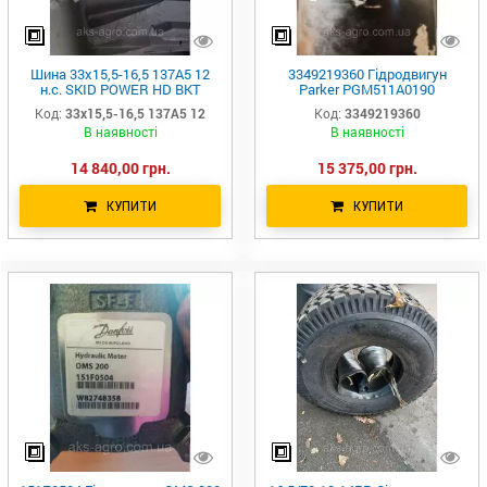
Шина 33х15,5-16,5 137A5 12
3349219360 Гідродвигун
н.с. SKID POWER HD BKT
Parker PGM511A0190
33х15.5-16.5
W42053000 3323030000
Код:
33х15,5-16,5 137A5 12
Код:
3349219360
В наявності
В наявності
14 840,00 грн.
15 375,00 грн.
КУПИТИ
КУПИТИ