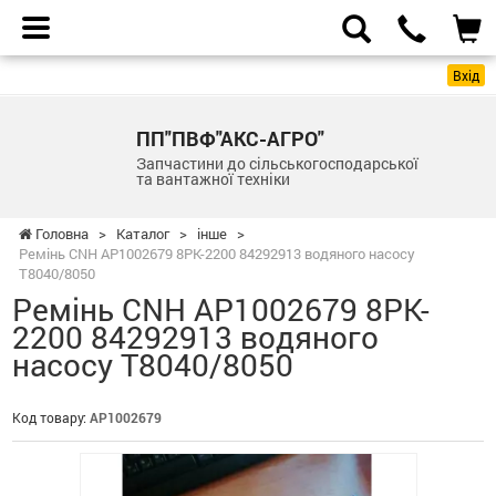
Вхід
ПП"ПВФ"АКС-АГРО"
Запчастини до сільськогосподарської
та вантажної техніки
Головна
>
Каталог
>
інше
>
Ремінь CNH AP1002679 8PK-2200 84292913 водяного насосу
T8040/8050
Ремінь CNH AP1002679 8PK-
2200 84292913 водяного
насосу T8040/8050
Код товару:
AP1002679