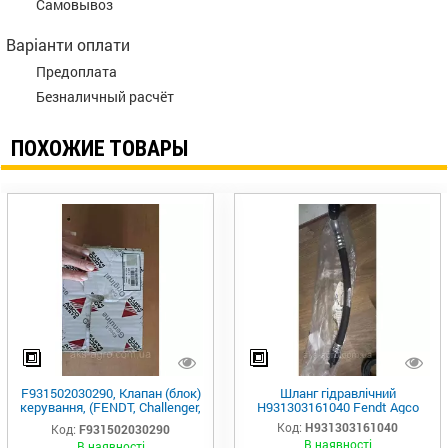
Самовывоз
Варіанти оплати
Предоплата
Безналичный расчёт
ПОХОЖИЕ ТОВАРЫ
F931502030290, Клапан (блок)
Шланг гідравлічний
керування, (FENDT, Challenger,
H931303161040 Fendt Agco
MF, Agco Parts)
Код:
H931303161040
Код:
F931502030290
В наявності
В наявності