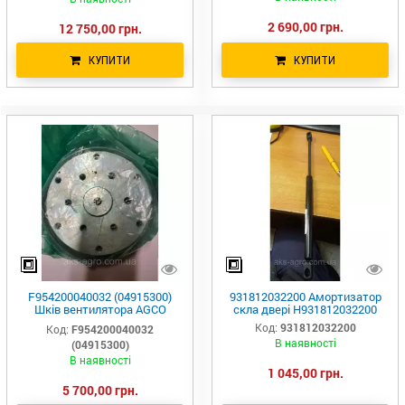
2 690,00 грн.
12 750,00 грн.
КУПИТИ
КУПИТИ
F954200040032 (04915300)
931812032200 Амортизатор
Шків вентилятора AGCO
скла двері H931812032200
PARTS Fendt
Код:
931812032200
Код:
F954200040032
В наявності
(04915300)
В наявності
1 045,00 грн.
5 700,00 грн.