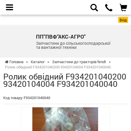
Вхід
ПП"ПВФ"АКС-АГРО"
Запчастини до сільськогосподарської
та вантажної техніки
Головна
>
Каталог
>
Запчастини до тракторів fendt
>
Ролик обвідний F934201040200 93420104004 F934201040040
Ролик обвідний F934201040200
93420104004 F934201040040
Код товару:
F934201040040