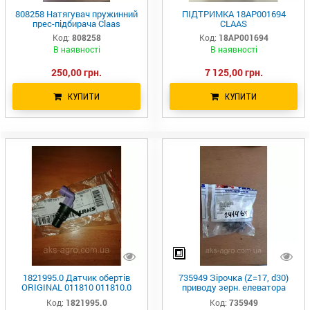
808258 Натягувач пружинний
ПІДТРИМКА 18AP001694
прес-підбирача Claas
CLAAS
Код:
808258
Код:
18AP001694
В наявності
В наявності
250,00 грн.
7 125,00 грн.
КУПИТИ
КУПИТИ
1821995.0 Датчик обертів
735949 Зірочка (Z=17, d30)
ORIGINAL 011810 011810.0
приводу зерн. елеватора
1821995 CLAAS
Lex420/440/460/480/580 AGRI
Код:
1821995.0
Код:
735949
PARTS