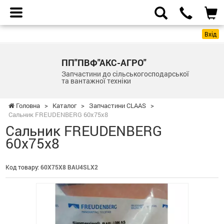
Вхід
ПП"ПВФ"АКС-АГРО"
Запчастини до сільськогосподарської
та вантажної техніки
Головна
>
Каталог
>
Запчастини CLAAS
>
Сальник FREUDENBERG 60х75х8
Сальник FREUDENBERG
60х75х8
Код товару:
60Х75Х8 BAU4SLX2