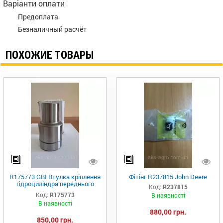
Варіанти оплати
Предоплата
Безналичный расчёт
ПОХОЖИЕ ТОВАРЫ
R175773 GBI Втулка кріплення
Фітінг R237815 John Deere
гідроциліндра переднього
Код:
R237815
важеля підвіски R537928 JD
Код:
R175773
В наявності
В наявності
880,00 грн.
850,00 грн.