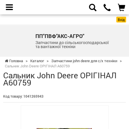
Вхід
ПП"ПВФ"АКС-АГРО"
Запчастини до сільськогосподарської
та вантажної техніки
Головна
>
Каталог
>
Запчастини john deere для с/х техніки
>
Сальник John Deere ОРІГІНАЛ A60759
Сальник John Deere ОРІГІНАЛ
A60759
Код товару:
1041265943