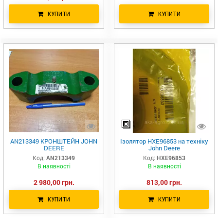
КУПИТИ
КУПИТИ
AN213349 КРОНШТЕЙН JOHN
Ізолятор HXE96853 на техніку
DEERE
John Deere
Код:
AN213349
Код:
HXE96853
В наявності
В наявності
2 980,00 грн.
813,00 грн.
КУПИТИ
КУПИТИ